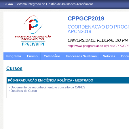
SIGAA - Sistema Integrado de Gestão de Atividades Acadêmicas
CPPGCP2019
COORDENACAO DO PROGRA
APCN2019
UNIVERSIDADE FEDERAL DO PIA
http://www.posgraduacao.ufpi.br//CPPGCP
Programa
Ensino
Calendário
Processos Seletivos
Notícias
Doc
Cursos
PÓS-GRADUAÇÃO EM CIÊNCIA POLÍTICA - MESTRADO
› Documento de reconhecimento e conceito da CAPES
› Detalhes do Curso