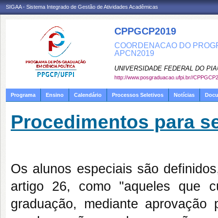
SIGAA - Sistema Integrado de Gestão de Atividades Acadêmicas
CPPGCP2019
COORDENACAO DO PROGRA
APCN2019
UNIVERSIDADE FEDERAL DO PIA
http://www.posgraduacao.ufpi.br//CPPGCP
Programa
Ensino
Calendário
Processos Seletivos
Notícias
Doc
Procedimentos para se
Os alunos especiais são definidos
artigo 26, como "aqueles que c
graduação, mediante aprovação p