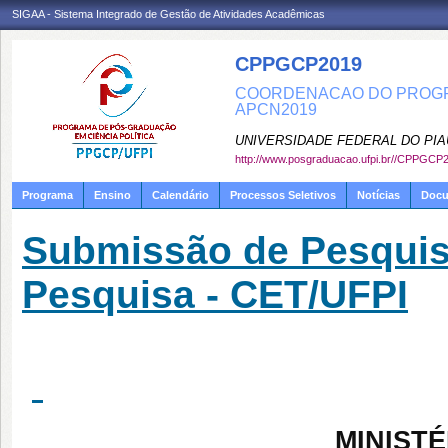
SIGAA - Sistema Integrado de Gestão de Atividades Acadêmicas
CPPGCP2019
COORDENACAO DO PROGRA
APCN2019
UNIVERSIDADE FEDERAL DO PIA
http://www.posgraduacao.ufpi.br//CPPGCP
Programa
Ensino
Calendário
Processos Seletivos
Notícias
Doc
Submissão de Pesquis
Pesquisa - CET/UFPI
MINIST