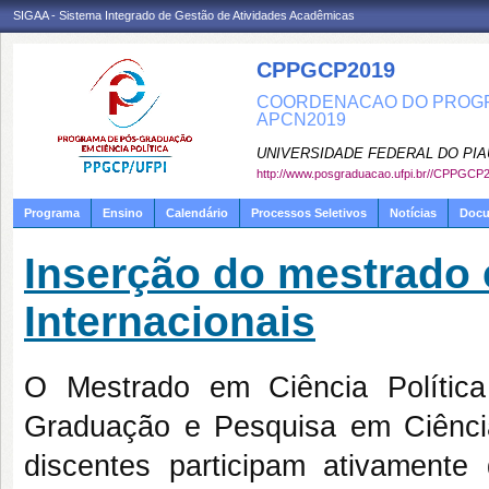
SIGAA - Sistema Integrado de Gestão de Atividades Acadêmicas
CPPGCP2019
COORDENACAO DO PROGRA
APCN2019
UNIVERSIDADE FEDERAL DO PIA
http://www.posgraduacao.ufpi.br//CPPGCP
Programa
Ensino
Calendário
Processos Seletivos
Notícias
Doc
Inserção do mestrado
Internacionais
O Mestrado em Ciência Política
Graduação e Pesquisa em Ciênci
discentes participam ativamente