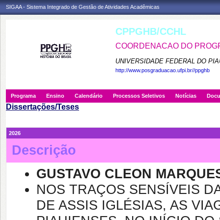
SIGAA - Sistema Integrado de Gestão de Atividades Acadêmicas
CPPGHB/CCHL
COORDENACAO DO PROGRA
UNIVERSIDADE FEDERAL DO PIA
http://www.posgraduacao.ufpi.br//ppghb
Programa
Ensino
Calendário
Processos Seletivos
Notícias
Doc
Dissertações/Teses
2026
Descrição
GUSTAVO CLEON MARQUE
NOS TRAÇOS SENSÍVEIS DA
DE ASSIS IGLÉSIAS, AS VI