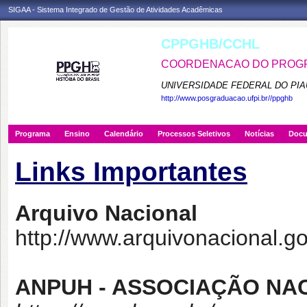
SIGAA - Sistema Integrado de Gestão de Atividades Acadêmicas
CPPGHB/CCHL
COORDENACAO DO PROGRA
UNIVERSIDADE FEDERAL DO PIA
http://www.posgraduacao.ufpi.br//ppghb
Programa
Ensino
Calendário
Processos Seletivos
Notícias
Doc
Links Importantes
Arquivo Nacional
http://www.arquivonacional.go
ANPUH - ASSOCIAÇÃO NAC