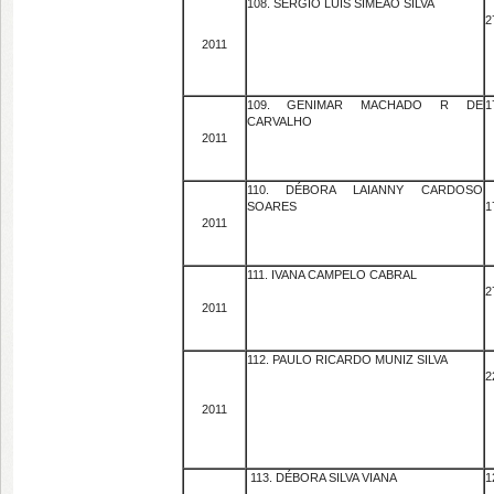
108. SÉRGIO LUIS SIMEÃO SILVA
2
2011
109. GENIMAR MACHADO R DE
1
CARVALHO
2011
110. DÉBORA LAIANNY CARDOSO
SOARES
1
2011
111. IVANA CAMPELO CABRAL
2
2011
112. PAULO RICARDO MUNIZ SILVA
2
2011
113. DÉBORA SILVA VIANA
1