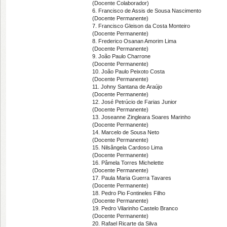
(Docente Colaborador)
6. Francisco de Assis de Sousa Nascimento
(Docente Permanente)
7. Francisco Gleison da Costa Monteiro
(Docente Permanente)
8. Frederico Osanan Amorim Lima
(Docente Permanente)
9. João Paulo Charrone
(Docente Permanente)
10. João Paulo Peixoto Costa
(Docente Permanente)
11. Johny Santana de Araújo
(Docente Permanente)
12. José Petrúcio de Farias Junior
(Docente Permanente)
13. Joseanne Zingleara Soares Marinho
(Docente Permanente)
14. Marcelo de Sousa Neto
(Docente Permanente)
15. Nilsângela Cardoso Lima
(Docente Permanente)
16. Pâmela Torres Michelette
(Docente Permanente)
17. Paula Maria Guerra Tavares
(Docente Permanente)
18. Pedro Pio Fontineles Filho
(Docente Permanente)
19. Pedro Vilarinho Castelo Branco
(Docente Permanente)
20. Rafael Ricarte da Silva