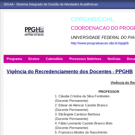
SIGAA - Sistema Integrado de Gestão de Atividades Acadêmicas
CPPGHB/CCHL
COORDENACAO DO PROGRA
UNIVERSIDADE FEDERAL DO PIA
http://www.posgraduacao.ufpi.br//ppghb
Programa
Ensino
Calendário
Processos Seletivos
Notícias
Doc
Vigência do Recredenciamento dos Docentes - PPGHB
Vigência do R
PROFESSOR
1. Cláudia Cristina da Silva Fontineles
(Docente Permanente)
2. Edwar de Alencar Castelo Branco
(Docente Permanente)
3. Elizângela Cardoso Barbosa
(Docente Permanente)
4. Fábio Leonardo Castelo Branco Brito
(Docente Permanente)
5. Francisco Alcides do Nascimento