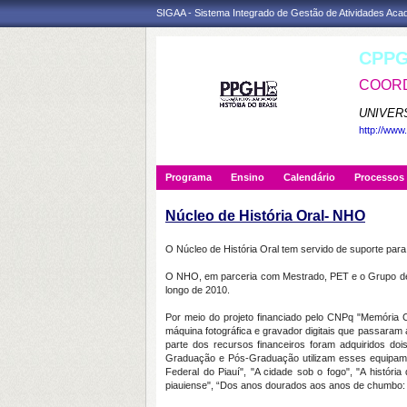
SIGAA - Sistema Integrado de Gestão de Atividades Ac
CPPG
COORD
UNIVER
http://www
Programa
Ensino
Calendário
Processos 
Núcleo de História Oral- NHO
O Núcleo de História Oral tem servido de suporte par
O NHO, em parceria com Mestrado, PET e o Grupo de P
longo de 2010.
Por meio do projeto financiado pelo CNPq "Memória C
máquina fotográfica e gravador digitais que passaram
parte dos recursos financeiros foram adquiridos d
Graduação e Pós-Graduação utilizam esses equipamen
Federal do Piauí", "A cidade sob o fogo", "A histór
piauiense", “Dos anos dourados aos anos de chumbo: 