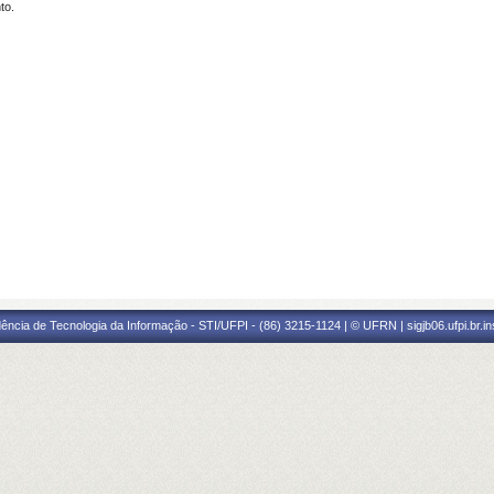
to.
ência de Tecnologia da Informação - STI/UFPI - (86) 3215-1124 | © UFRN | sigjb06.ufpi.br.i