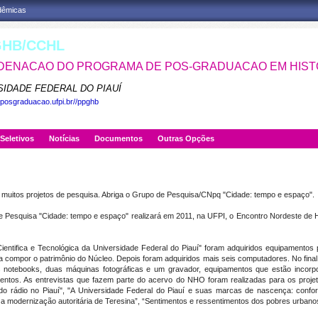
adêmicas
HB/CCHL
ENACAO DO PROGRAMA DE POS-GRADUACAO EM HISTO
SIDADE FEDERAL DO PIAUÍ
.posgraduacao.ufpi.br//ppghb
Seletivos
Notícias
Documentos
Outras Opções
a muitos projetos de pesquisa. Abriga o Grupo de Pesquisa/CNpq "Cidade: tempo e espaço".
esquisa "Cidade: tempo e espaço" realizará em 2011, na UFPI, o Encontro Nordeste de His
ientifica e Tecnológica da Universidade Federal do Piauí" foram adquiridos equipamento
 a compor o patrimônio do Núcleo. Depois foram adquiridos mais seis computadores. No final
ois notebooks, duas máquinas fotográficas e um gravador, equipamentos que estão incor
tos. As entrevistas que fazem parte do acervo do NHO foram realizadas para os projeto
ia do rádio no Piauí", "A Universidade Federal do Piauí e suas marcas de nascença: conf
a modernização autoritária de Teresina”, “Sentimentos e ressentimentos dos pobres urban