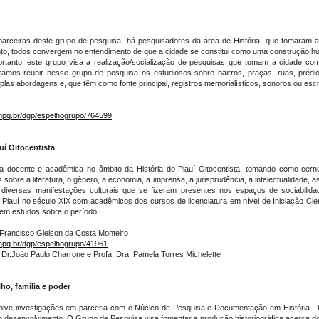
 parceiras deste grupo de pesquisa, há pesquisadores da área de História, que tomaram a 
tanto, todos convergem no entendimento de que a cidade se constitui como uma construção hu
rtanto, este grupo visa a realização/socialização de pesquisas que tomam a cidade como
peramos reunir nesse grupo de pesquisa os estudiosos sobre bairros, praças, ruas, prédio
plas abordagens e, que têm como fonte principal, registros memorialísticos, sonoros ou escr
cnpq.br/dgp/espelhogrupo/764599
uí Oitocentista
 docente e acadêmica no âmbito da História do Piauí Oitocentista, tomando como cerne a 
obre a literatura, o gênero, a economia, a imprensa, a jurisprudência, a intelectualidade, as 
diversas manifestações culturais que se fizeram presentes nos espaços de sociabilida
 Piauí no século XIX com acadêmicos dos cursos de licenciatura em nível de Iniciação Cie
em estudos sobre o período.
. Francisco Gleison da Costa Monteiro
cnpq.br/dgp/espelhogrupo/41961
. Dr.João Paulo Charrone e Profa. Dra. Pamela Torres Michelette
lho, família e poder
lve investigações em parceria com o Núcleo de Pesquisa e Documentação em História 
desenvolvimento. O Grupo de Pesquisa visa fomentar a produção historiográfica acerca do P