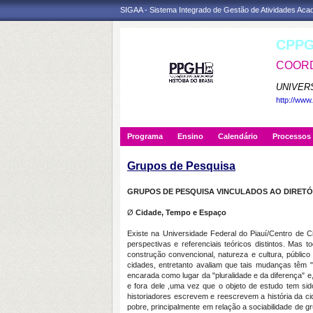
SIGAA - Sistema Integrado de Gestão de Atividades Ac
CPPG
COORD
UNIVER
http://www
Programa
Ensino
Calendário
Processos 
Grupos de Pesquisa
GRUPOS DE PESQUISA
VINCULADOS AO DIRET
Ø
Cidade, Tempo e Espaço
Existe na Universidade Federal do Piauí/Centro de C
perspectivas e referenciais teóricos distintos. Ma
construção convencional, natureza e cultura, públic
cidades, entretanto avaliam que tais mudanças têm "
encarada como lugar da "pluralidade e da diferença"
e fora dele ,uma vez que o objeto de estudo tem si
historiadores escrevem e reescrevem a história da c
pobre, principalmente em relação a sociabilidade de