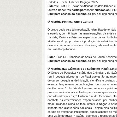
Cidades. Recife: Edições Bagaço, 2005.
Líder
es
:
Prof. Dr. Edwar de Alencar Castelo Branco
e 
Outros
docentes p
articipante
s
vinculado
s
ao
PPG
Link para acesso ao espelho do grupo
:
dgp.cnpq.b
Ø
História Política, Arte
e
Cultura
O grupo dedica-se à investigação científica de temática
e estética, com ênfase nas manifestações da música e
História, Cultura e Arte nos espaços urbanos. Atribui
atividades do grupo visam à produção de subsídios hi
ciências humanas e sociais. Promove, adicionalmente
no Brasil Republicano.
Líder
:
Prof. Dr. Francisco de Assis de Sousa Nascime
Link para acesso ao espelho do grupo:
dgp.cnpq.b
Ø
História das Ciências e da Saúde no Piauí (Sana
O Grupo de Pesquisa História das Ciências e da Saúde
reunir pesquisadores(as) do Piauí que estão atuando 
de curso, pesquisas de iniciação científica e proje
eventos, lançamento de publicações, bem como no leva
de Pesquisa: 1 História da loucura: saberes e prátic
práticas institucionais voltadas para estas questões
considerados loucos; 2 História, Saúde, Gênero e Infâ
combate às enfermidades experenciados por mulhere
masculinidades ainda na fase infantil; 3 Nação e Saú
impacto nas discussões nacionais - sejam elas polít
estudo de trajetórias intelectuais, especialmente de m
uma visão de Brasil; 4 Saúde, doenças e representaçõe