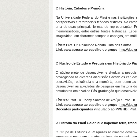
Ø
História, Cidades e Memória
Na Universidade Federal do Piauí e nas instituições
perspectivas e referenciais teóricos distintos. No en
uma de suas principais formas de representação. Po
memorialísticos, entre outras fontes históricas. Es
imaginárias, em diferentes tempos e espaços, em múlti
Líder
:
Prof. Dr.
Raimundo Nonato Lima dos Santos
Link para acesso ao espelho do grupo:
http://dgp.
Ø
Núcleo de Estudo e Pesquisa em História do Pia
O núcleo pretende desenvolver e divulgar a pesquisa
privilegiando as diversas discussões desde os estudos s
escravidão, resistência e a memória, bem como as 
desenvolver as atividades de pesquisa em História do
estudantes em nível de Pós-graduação que desenvolv
Líder
es:
Prof. Dr. Johny Santana de Araújo e Prof. Dr
Link para acesso ao espelho do grupo:
http://dgp.
Docentes participantes vinculado ao PPGHB:
Prof
Ø
História do Piauí Colonial e Imperial: terra, traba
O Grupo de Estudos e Pesquisas atualmente desenvo
integrantes possuem variados projetos de pesquisa em 