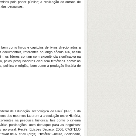
idos pelo poder público; a realização de cursos de
a das pesquisas.
 bem como livros e capítulos de livros direcionados a
s documentais, referentes ao longo século XIX, assim
, os lideres contam com experiência significativa na
to, pelos pesquisadores discutem temáticas como: as
, política e religião, bem como a produção literária de
ederal de Educação Tecnológica do Piauí (IFPI) e da
ricos dos mesmos fazerem a articulação entre História,
ecorrentes na pesquisa histórica, tais como o cinema
 várias publicações, com destaque para as seguintes:
r ao plural. Recife: Edições Bagaço, 2006. CASTELO
 de A. et.ali. (orgs). História: Cultura, Sociedade,