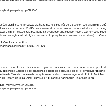
cnpq.br/dgp/espelhogrupo/789308
ões científicas e iniciativas didáticas nos ensinos básico e superior que priorizem a agên
lena execução da lei 11.645 nas escolas de ensino básico e universidades e a prese
nçadas e em um estado cuja boa parte da população ainda desconhece a existência de po
nais da educação), a instituições culturais e de pesquisa (como museus e arquivos) e a Gru
 Rafael Ricarte da Silva
r/dgp/espelhogrupo/8344204609217129
am de eventos científicos locais, regionais, nacionais e internacionais com o propósito de
 Nilsângela Cardoso, coordenadora do grupo de pesquisa e do projeto intitulado "História d
 e Kamilo Carvalho de Almeida conquistaram os dois primeiros lugares do Prêmio José Ma
de História da Mídia (Alcar) durante o XII Encontro Nacional de História da Mídia.
 Dra. Marylu Alves de Oliveira
cnpq.br/dgp/espelhogrupo/789308