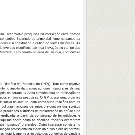
leira. Desenvolve pesquisas na interseção entre história
resentações, inserindo-se primordialmente no campo da
gens e à construção e crítica de fontes históricas. As
de eventos científicos, além da inovação no campo das
Mestrado e Doutorado na área de História, com ênfase
o ao Diretório de Pesquisa do CNPQ. Tem como objetivo
anto no âmbito da graduação, com monografias de final
e pós-doutorado. O Sana também atua na realização de
lizados em novas pesquisas. O GP possui quatro Linhas
role social da loucura, bem como suas relações com as
políticas nacionais de amparo e controle dos sujeitos
 aos processos históricos de preservação da saúde e de
eficada, a partir da construção de feminilidades e
e pesquisas sobre como as doenças tropicais exerceram
pos humanos" preteridos. Outro interesse consiste no
rmação profissional na medicina e nas ciências permitiu
das historicamente a respeito dos conceitos de saúde e