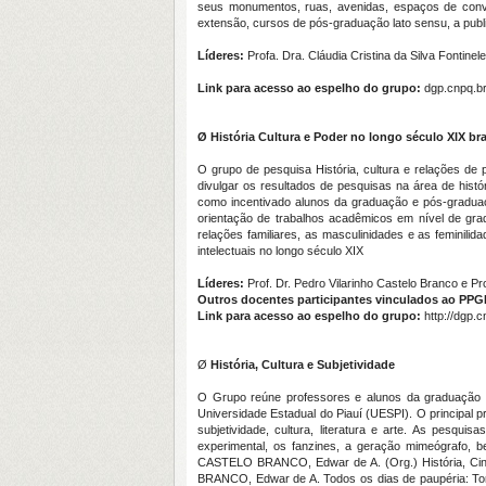
seus monumentos, ruas, avenidas, espaços de convi
extensão, cursos de pós-graduação lato sensu, a publ
Líderes:
Profa. Dra. Cláudia Cristina da Silva Fontinel
Link para acesso ao espelho do grupo:
dgp.cnpq.b
Ø
História Cultura e Poder no longo século XIX bra
O grupo de pesquisa História, cultura e relações de 
divulgar os resultados de pesquisas na área de hist
como incentivado alunos da graduação e pós-graduaçã
orientação de trabalhos acadêmicos em nível de gra
relações familiares, as masculinidades e as feminilida
intelectuais no longo século XIX
Líderes:
Prof. Dr. Pedro Vilarinho Castelo Branco e P
Outros
docentes p
articipante
s
vinculado
s
ao
PPG
Link para acesso ao espelho do grupo
:
http://dgp.
Ø
História, Cultura e Subjetividade
O Grupo reúne professores e alunos da graduação e 
Universidade Estadual do Piauí (UESPI). O principal p
subjetividade, cultura, literatura e arte. As pesqu
experimental, os fanzines, a geração mimeógrafo, be
CASTELO BRANCO, Edwar de A. (Org.) História, Cine
BRANCO, Edwar de A. Todos os dias de paupéria: Torq