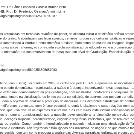
Prof. Dr. Fábio Leonardo Castelo Branco Brito
HB:
Prof. Dr. Frederico Osanan Amorim Lima
r/dgp/espelhogrupo/4465425125702287
s articuladas em torno das relações de poder, da ditadura militar e da história política brasi
 do teatro. A abordagem privilegia sujeitos, cenários, processos culturais, práticas e rep
-se centralidade à interface entre memória e cidade, bem como ao estudo de imagens, lingua
storiográficos, à formação continuada e profissionalização de educadores, e à organização 
, a orientação e o desenvolvimento de pesquisas em nível de Graduação, Especialização, 
nto
r/dgp/espelhogrupo/5629353895657083
)
 no Piauí (Sana), foi criado em 2019, é certificado pela UESPI, e apresenta-se vinculad
no estudo de temáticas relacionadas à saúde e à doença, incentivando novas pesquisas, t
tos de extensão; como também na pós-graduação, com mestrados, doutorados e pesquisas d
ntamento e na digitalização de fontes para a constituição de acervos que possam ser uti
as, com o objetivo de analisar a produção de discursos e as diferentes estratégias de cont
 em diferentes contextos, com ênfase especial no cenário piauiense e suas relações com as 
ncia, que visa discutir os aspectos discursivos e as estruturas institucionais relacionadas
s e homens, considerando que a questão deve considerar a dimensão construtiva gener
de: doenças tropicais, hereditariedade, eugenia e trajetórias intelectuais, que desenvolv
icas ou sociais. Como, também, hereditariedade e eugenia moldaram uma idealização de "ti
édicos e cientistas. Tais trajetórias estão ligadas aos discursos de nação e de que modo a fo
s sociais, que tem como proposta a análise das diversas narrativas legitimadas e construí