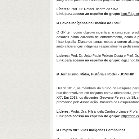
Líder
es:
Prof. Dr. Rafael Ricarte da Silva
Link para acesso ao espelho do grupo:
http://dgp.
Ø
Povos indígenas na História do Piauí
O GP tem como objetivo incentivar e congregar produç
desafios ainda carecem de enfrentamento, como a p
historiografia. Diante de tantas metas a serem alca
junto a lideranças indígenas (especialmente profissio
Líder
es:
Prof. Dr.
João Paulo Peixoto Costa e Prof. Dr.
Link para acesso ao espelho do grupo:
dgp.cnpq.b
Ø
Jornalismo, Mídia, História e Poder - JOMIHIP
Desde 2017, os membros do Grupo de Pesquisa particip
que desenvolvem em conjunto com a orientadora, profa.
XX". Em 2019, os discentes Geovane Pereira da Silva
promovido pela Associação Brasileira de Pesquisadores 
Líderes:
Profa. Dra. Nilsângela Cardoso Lima e Profa.
Link para acesso ao espelho do grupo:
http://dgp.
Ø
Projeto VIP: Vilas Indígenas Pombalinas