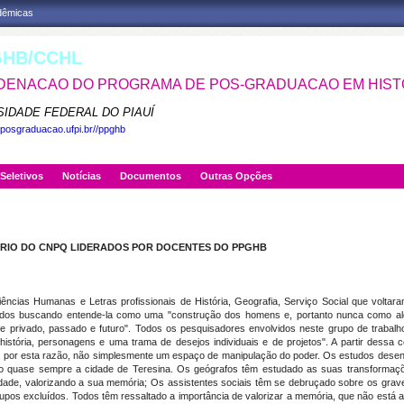
adêmicas
HB/CCHL
ENACAO DO PROGRAMA DE POS-GRADUACAO EM HISTO
SIDADE FEDERAL DO PIAUÍ
.posgraduacao.ufpi.br//ppghb
Seletivos
Notícias
Documentos
Outras Opções
ÓRIO DO CNPQ
LIDERADOS POR DOCENTES DO
PPGHB
iências Humanas e Letras profissionais de História, Geografia, Serviço Social que volta
s todos buscando entende-la como uma "construção dos homens e, portanto nunca como alg
o e privado, passado e futuro". Todos os pesquisadores envolvidos neste grupo de trab
história, personagens e uma trama de desejos individuais e de projetos". A partir dessa
 e, por esta razão, não simplesmente um espaço de manipulação do poder. Os estudos dese
do quase sempre a cidade de Teresina. Os geógrafos têm estudado as suas transformaçõ
idade, valorizando a sua memória; Os assistentes sociais têm se debruçado sobre os grav
 grupos excluídos. Todos têm ressaltado a importância de valorizar a memória, que não e