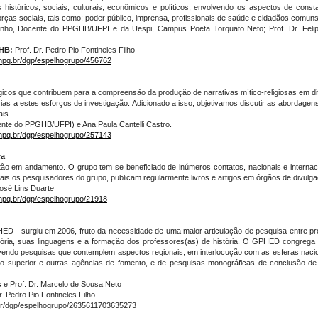
stóricos, sociais, culturais, econômicos e políticos, envolvendo os aspectos de cons
rças sociais, tais como: poder público, imprensa, profissionais de saúde e cidadãos comuns
rinho, Docente do PPGHB/UFPI e da Uespi, Campus Poeta Torquato Neto; Prof. Dr. Fel
GHB:
Prof. Dr. Pedro Pio Fontineles Filho
cnpq.br/dgp/espelhogrupo/456762
lógicos que contribuem para a compreensão da produção de narrativas mítico-religiosas em 
rias a estes esforços de investigação. Adicionado a isso, objetivamos discutir as abordag
ais.
cente do PPGHB/UFPI) e Ana Paula Cantelli Castro.
cnpq.br/dgp/espelhogrupo/257143
ca
stão em andamento. O grupo tem se beneficiado de inúmeros contatos, nacionais e interna
s os pesquisadores do grupo, publicam regularmente livros e artigos em órgãos de divulgação
 José Lins Duarte
cnpq.br/dgp/espelhogrupo/21918
 - surgiu em 2006, fruto da necessidade de uma maior articulação de pesquisa entre pro
stória, suas linguagens e a formação dos professores(as) de história. O GPHED congreg
vendo pesquisas que contemplem aspectos regionais, em interlocução com as esferas naciona
ensino superior e outras agências de fomento, e de pesquisas monográficas de conclusão d
s
e Prof. Dr. Marcelo de Sousa Neto
r. Pedro Pio Fontineles Filho
r/dgp/espelhogrupo/2635611703635273