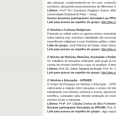
das doenças, compreendendo-as em seus contextos hi
envolvem, abraçando posicionamentos de diferentes fo
Líderes:
Prof.ª Dr.ª Joseanne Zingleara Soares Ma
Universidade Estadual do Piauí – Uespi.
Outros docentes participantes vinculados ao PP
Link para acesso ao espelho do grupo:
http://dgp.
Ø
História e Culturas Religiosas
Pretende-se refletir sobre os aportes teórico-metodo
sobre história oral, memória e identidade são necessá
experiências religiosas e suas fronteiras político-cultur
Líder do grupo:
José Petrúcio de Farias Júnior (Do
Link para acesso ao espelho do grupo:
http://dgp.
Ø
Núcleo de
História
;
Memória, Sociedade e Políti
Os trabalhos de pesquisa realizados pelo grupo já e
campo de estudos históricos a que se propõem. A demai
Líder
es:
Prof. Dr. Johny Santana de Araújo
; Prof. Dr.
Link para acesso ao espelho do grupo:
http://dgp.
Ø
História e Educação -
G
PEHED
O Grupo de Pesquisa em História e Educação - GPEHED
valorizando a relação entre pesquisa e ensino de hi
trabalhando com história, memória e ensino, desenvol
científica, custeadas pela referida instituição de 
eventos locais e nacionais.
Líder
es
:
Profª. Drª. Cláudia Cristina da Silva Fontinele
Docente participante Vinculado ao PPGHB:
Prof. D
Link para acesso ao espelho do grupo:
dgp.cnpq.b