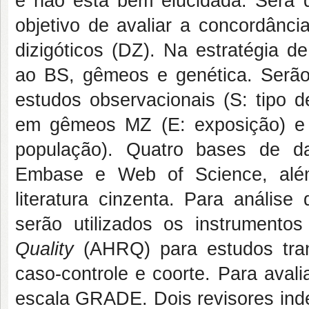
e não está bem elucidada. Será 
objetivo de avaliar a concordânc
dizigóticos (DZ). Na estratégia d
ao BS, gêmeos e genética. Serão
estudos observacionais (S: tipo 
em gêmeos MZ (E: exposição) e 
população). Quatro bases de d
Embase e Web of Science, alé
literatura cinzenta. Para análise
serão utilizados os instrumento
Quality
(AHRQ) para estudos tra
caso-controle e coorte. Para avali
escala GRADE. Dois revisores inde