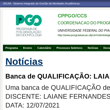
SIGAA - Sistema Integrado de Gestão de Atividades Acadêmicas
CPPGO/CCS
COORDENACAO DO PROGR
UNIVERSIDADE FEDERAL DO PIA
http://www.posgraduacao.ufpi.br//odontologi
Programa
Ensino
Calendário
Processos Seletivos
Notícias
Doc
Notícias
Banca de QUALIFICAÇÃO: LA
Uma banca de QUALIFICAÇÃO de 
DISCENTE: LAIANE FERNANDES
DATA: 12/07/2021