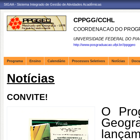
SIGAA - Sistema Integrado de Gestão de Atividades Acadêmicas
CPPGG/CCHL
COORDENACAO DO PROGR
UNIVERSIDADE FEDERAL DO PIA
http://www.posgraduacao.ufpi.br//ppggeo
Programa
Ensino
Calendário
Processos Seletivos
Notícias
Doc
Notícias
CONVITE!
O Pro
Geogra
lança