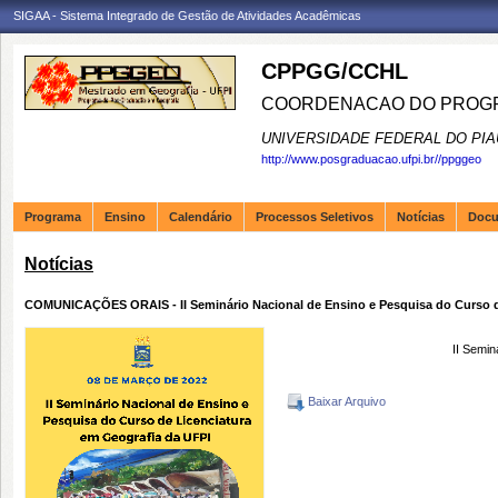
SIGAA - Sistema Integrado de Gestão de Atividades Acadêmicas
CPPGG/CCHL
COORDENACAO DO PROGR
UNIVERSIDADE FEDERAL DO PIA
http://www.posgraduacao.ufpi.br//ppggeo
Programa
Ensino
Calendário
Processos Seletivos
Notícias
Doc
Notícias
COMUNICAÇÕES ORAIS - II Seminário Nacional de Ensino e Pesquisa do Curso d
II Semin
Baixar Arquivo