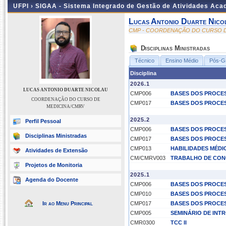
UFPI ›
SIGAA - Sistema Integrado de Gestão de Atividades Ac
Lucas Antonio Duarte Nico
CMP - COORDENAÇÃO DO CURSO D
Disciplinas Ministradas
Técnico
Ensino Médio
Pós-G
Disciplina
2026.1
LUCAS ANTONIO DUARTE NICOLAU
CMP006
BASES DOS PROCES
COORDENAÇÃO DO CURSO DE
CMP017
BASES DOS PROCES
MEDICINA/CMRV
2025.2
Perfil Pessoal
CMP006
BASES DOS PROCES
Disciplinas Ministradas
CMP017
BASES DOS PROCES
CMP013
HABILIDADES MÉDICA
Atividades de Extensão
CM/CMRV003
TRABALHO DE CONCL
Projetos de Monitoria
2025.1
Agenda do Docente
CMP006
BASES DOS PROCES
CMP010
BASES DOS PROCES
Ir ao Menu Principal
CMP017
BASES DOS PROCES
CMP005
SEMINÁRIO DE IN
CMR0300
TCC II