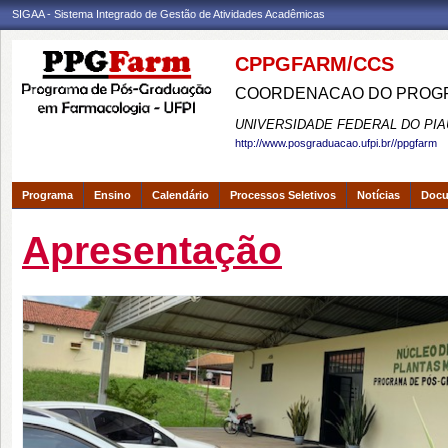
SIGAA - Sistema Integrado de Gestão de Atividades Acadêmicas
CPPGFARM/CCS
COORDENACAO DO PROGR
UNIVERSIDADE FEDERAL DO PIA
http://www.posgraduacao.ufpi.br//ppgfarm
Programa
Ensino
Calendário
Processos Seletivos
Notícias
Doc
Apresentação