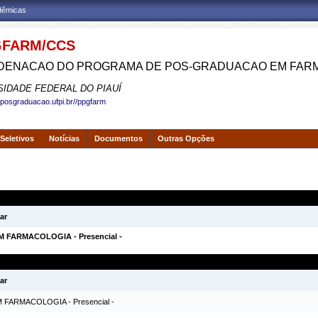
adêmicas
FARM/CCS
ENACAO DO PROGRAMA DE POS-GRADUACAO EM FAR
SIDADE FEDERAL DO PIAUÍ
.posgraduacao.ufpi.br//ppgfarm
Seletivos
Notícias
Documentos
Outras Opções
ar
FARMACOLOGIA - Presencial -
ar
ARMACOLOGIA - Presencial -