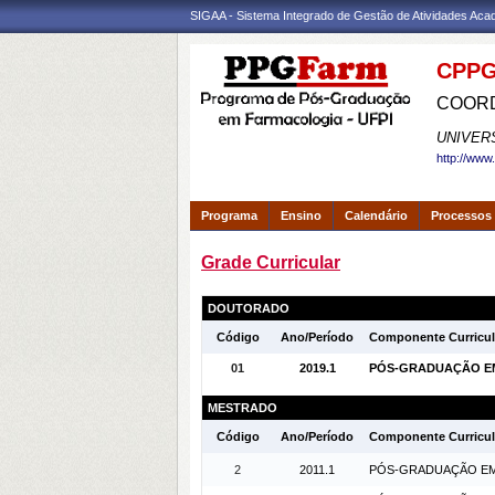
SIGAA - Sistema Integrado de Gestão de Atividades Ac
CPPG
COORD
UNIVER
http://www
Programa
Ensino
Calendário
Processos 
Grade Curricular
DOUTORADO
Código
Ano/Período
Componente Curricul
01
2019.1
PÓS-GRADUAÇÃO EM 
MESTRADO
Código
Ano/Período
Componente Curricul
2
2011.1
PÓS-GRADUAÇÃO EM F