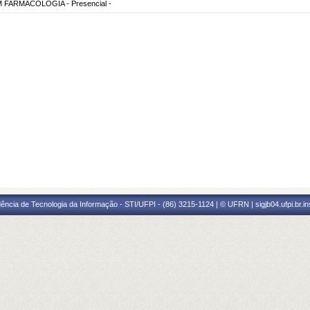
ARMACOLOGIA - Presencial -
ência de Tecnologia da Informação - STI/UFPI - (86) 3215-1124 | © UFRN | sigjb04.ufpi.br.i