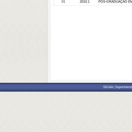
01
2010.1
PÓS-GRADUAÇÃO EM F
SIGAA | Superintend