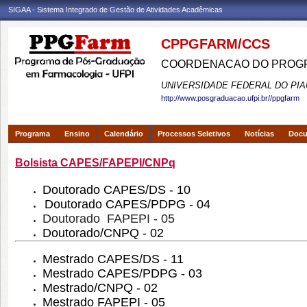
SIGAA - Sistema Integrado de Gestão de Atividades Acadêmicas
CPPGFARM/CCS
COORDENACAO DO PROGR
UNIVERSIDADE FEDERAL DO PIA
http://www.posgraduacao.ufpi.br//ppgfarm
Programa
Ensino
Calendário
Processos Seletivos
Notícias
Doc
Bolsista CAPES/FAPEPI/CNPq
Doutorado CAPES/DS - 10
Doutorado CAPES/PDPG - 04
Doutorado FAPEPI - 05
Doutorado/CNPQ - 02
Mestrado CAPES/DS - 11
Mestrado CAPES/PDPG - 03
Mestrado/CNPQ - 02
Mestrado FAPEPI - 05