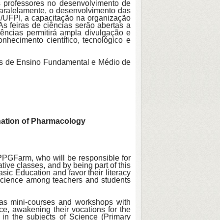
os professores no desenvolvimento de
Paralelamente, o desenvolvimento das
/UFPI, a capacitação na organização
s feiras de ciências serão abertas a
ncias permitirá ampla divulgação e
hecimento científico, tecnológico e
las de Ensino Fundamental e Médio de
ination of Pharmacology
 PPGFarm, who will be responsible for
tive classes, and by being part of this
sic Education and favor their literacy
 science among teachers and students
ch as mini-courses and workshops with
ience, awakening their vocations for the
s in the subjects of Science (Primary