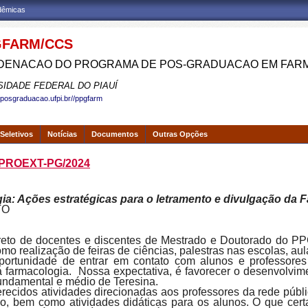
adêmicas
FARM/CCS
ENACAO DO PROGRAMA DE POS-GRADUACAO EM FAR
SIDADE FEDERAL DO PIAUÍ
.posgraduacao.ufpi.br//ppgfarm
Seletivos
Notícias
Documentos
Outras Opções
 PROEXT-PG/2024
a: Ações estratégicas para o letramento e divulgação da 
TO
direto de docentes e discentes de Mestrado e Doutorado do P
o realização de feiras de ciências, palestras nas escolas, aul
portunidade de entrar em contato com alunos e professore
farmacologia. Nossa expectativa, é favorecer o desenvolvime
fundamental e médio de Teresina.
recidos atividades direcionadas aos professores da rede públi
ão, bem como atividades didáticas para os alunos. O que cert