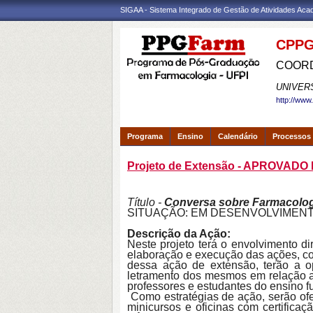
SIGAA - Sistema Integrado de Gestão de Atividades Ac
CPPG
COORD
UNIVER
http://www
Programa
Ensino
Calendário
Processos 
Projeto de Extensão - APROVADO
Título -
Conversa sobre Farmacologi
SITUAÇÃO: EM DESENVOLVIMEN
Descrição da Ação:
Neste projeto terá o envolvimento 
elaboração e execução das ações, com
dessa ação de extensão, terão a o
letramento dos mesmos em relação a 
professores e estudantes do ensino 
Como estratégias de ação, serão ofe
minicursos e oficinas com certificaç