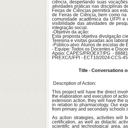
ciência, despertando suas vocações 
atividades práticas nas disciplinas
Feiras de Ciências permitirá aos e
de Feiras de Ciência, bem como na s
comunidade acadêmica da UFPI e ou
visibilidade das atividades de pes
integração social.
-Objetivo da ação:
Esta proposta objetiva divulgação c
Teresina e visitas guiadas aos labo
-Público-alvo: Alunos de escolas de
- Equipe: Todos os Docentes e Disc
Apoio: CAPES/PROEXT/PG
- 8888
PREXC/UFPI
-
ECT10/2024-CCS-45
Title - Conversations 
Description of Action:
This project will have the direct in
the elaboration and execution of actio
extension action, they will have the o
in relation to pharmacology. Our ex
from primary and secondary schools i
As action strategies, activities wil
certification, as well as didactic acti
scientific and technological area, a