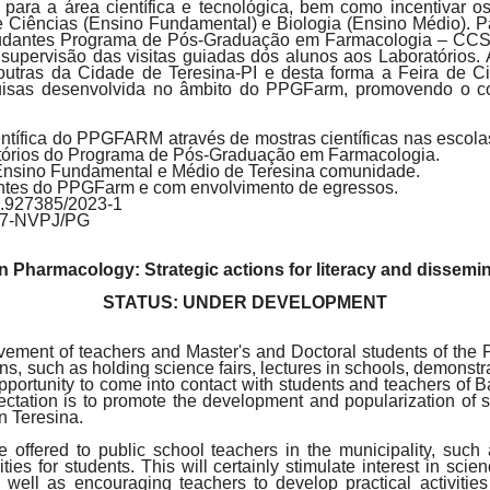
para a área científica e tecnológica, bem como incentivar 
 de Ciências (Ensino Fundamental) e Biologia (Ensino Médio). 
studantes Programa de Pós-Graduação em Farmacologia – CCS
upervisão das visitas guiadas dos alunos aos Laboratórios. A
tras da Cidade de Teresina-PI e desta forma a Feira de Ciê
quisas desenvolvida no âmbito do PPGFarm, promovendo o con
ientífica do PPGFARM através de mostras científicas nas esco
ratórios do Programa de Pós-Graduação em Farmacologia.
 Ensino Fundamental e Médio de Teresina comunidade.
entes do PPGFarm e com envolvimento de egressos.
1.927385/2023-1
7-NVPJ/PG
on Pharmacology: Strategic actions for literacy and dissem
STATUS: UNDER DEVELOPMENT
volvement of teachers and Master's and Doctoral students of the
ns, such as holding science fairs, lectures in schools, demonstra
pportunity to come into contact with students and teachers of Ba
pectation is to promote the development and popularization of
n Teresina.
l be offered to public school teachers in the municipality, su
vities for students. This will certainly stimulate interest in sc
s well as encouraging teachers to develop practical activitie