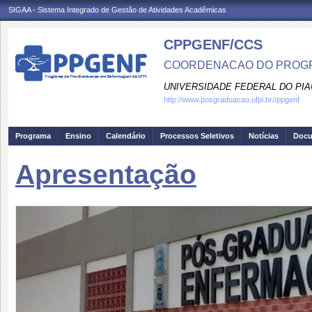
SIGAA - Sistema Integrado de Gestão de Atividades Acadêmicas
CPPGENF/CCS
COORDENACAO DO PROGR
UNIVERSIDADE FEDERAL DO PIA
http://www.posgraduacao.ufpi.br//ppgenf
Programa
Ensino
Calendário
Processos Seletivos
Notícias
Doc
Apresentação