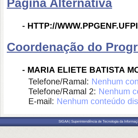
Página Alternativa
-
HTTP://WWW.PPGENF.UFPI
Coordenação do Prog
-
MARIA ELIETE BATISTA 
Telefone/Ramal:
Nenhum cont
Telefone/Ramal 2:
Nenhum co
E-mail:
Nenhum conteúdo dis
SIGAA | Superintendência de Tecnologia da Informaçã