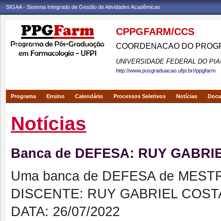
SIGAA - Sistema Integrado de Gestão de Atividades Acadêmicas
CPPGFARM/CCS
COORDENACAO DO PROGR
UNIVERSIDADE FEDERAL DO PIA
http://www.posgraduacao.ufpi.br//ppgfarm
Programa
Ensino
Calendário
Processos Seletivos
Notícias
Doc
Notícias
Banca de DEFESA: RUY GABRI
Uma banca de DEFESA de MESTRAD
DISCENTE: RUY GABRIEL COST
DATA: 26/07/2022