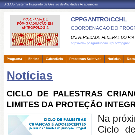
SIGAA - Sistema Integrado de Gestão de Atividades Acadêmicas
CPPGANTRO/CCHL
COORDENACAO DO PROGR
UNIVERSIDADE FEDERAL DO PIA
http://www.posgraduacao.ufpi.br//ppgant
Programa
Ensino
Calendário
Processos Seletivos
Notícias
Doc
Notícias
CICLO DE PALESTRAS CRIA
LIMITES DA PROTEÇÃO INTEG
Na próxi
Ciclo d