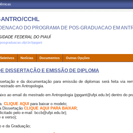
adêmicas
GANTRO/CCHL
ENACAO DO PROGRAMA DE POS-GRADUACAO EM ANT
SIDADE FEDERAL DO PIAUÍ
.posgraduacao.ufpi.br//ppgant
Seletivos
Notícias
Documentos
Outras Opções
E DISSERTAÇÃO E EMISSÃO DE DIPLOMA
sertação e da documentação para emissão de diplomas será feita via rem
mestrado em Antropologia.
aixo
ao email do mestrado em Antropologia (ppgant@ufpi.edu.br)
dentro do pr
ma.
CLIQUE AQUI
para baixar o modelo;
a Dissertação
CLIQUE AQUI PARA BAIXAR
;
icitado pelo e-mail: bccb@ufpi.edu.br);
 e verso);
do e da Graduação;