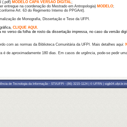
al (.pdf)
MODELO CAPA VERSÃO DIGITAL
;
ser entregue na coordenação do Mestrado em Antropologia)
MODELO
;
conforme Art. 63 do Regimento Interno do PPGAnt).
alização de Monografia, Dissertação e Tese da UFPI.
gráfic
a,
C
LIQUE AQUI
.
da no verso da folha de rosto da dissertação impressa, no caso da versão dig
cordo com as normas da Biblioteca Comunitária da UFPI. Mais detalhes aqui:
era é de aproximadamente 180 dias. Em casos de urgência, pode-se pedir uma 
ência de Tecnologia da Informação - STI/UFPI - (86) 3215-1124 | © UFRN | sigjb04.ufpi.br.i