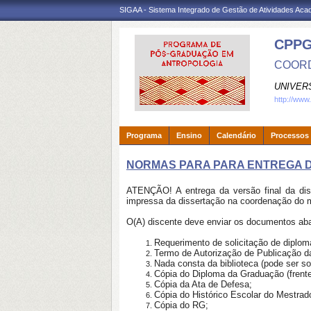
SIGAA - Sistema Integrado de Gestão de Atividades Ac
CPP
COORD
UNIVER
http://www
Programa
Ensino
Calendário
Processos 
NORMAS PARA PARA ENTREGA D
ATENÇÃO! A entrega da versão final da dis
impressa da dissertação na coordenação do 
O(A) discente deve enviar os documentos ab
Requerimento de solicitação de diplo
Termo de Autorização de Publicação d
Nada consta da biblioteca (pode ser sol
Cópia do Diploma da Graduação (frente
Cópia da Ata de Defesa;
Cópia do Histórico Escolar do Mestra
Cópia do RG;