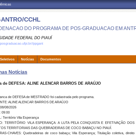
adêmicas
GANTRO/CCHL
ENACAO DO PROGRAMA DE POS-GRADUACAO EM ANT
SIDADE FEDERAL DO PIAUÍ
.posgraduacao.ufpi.br//ppgant
Seletivos
Notícias
Documentos
mas Notícias
a de DEFESA: ALINE ALENCAR BARROS DE ARAÚJO
anca de DEFESA de MESTRADO foi cadastrada pelo programa.
NTE: ALINE ALENCAR BARROS DE ARAÚJO
08/08/2026
 09:00
 Território Vila Esperança
O: TERRITÓRIO VILA ESPERANÇA: A LUTA PELA CONQUISTA E EFETIVAÇÃO DOS
TOS TERRITORIAIS DAS QUEBRADEIRAS DE COCO BABAÇU NO PIAUÍ.
AS-CHAVES: Quebradeiras de coco babaçu; Vila Esperança; Titulação coletiva, direito