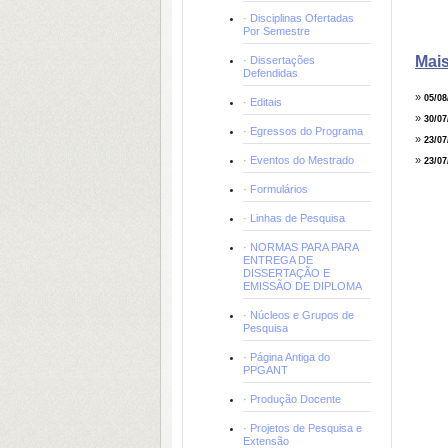
territor
· Disciplinas Ofertadas
PÁGIN
Por Semestre
GRAND
ÁREA: 
Mais
· Dissertações
Defendidas
RESU
Esta d
»
05/08
· Editais
conqui
»
30/07
Espera
· Egressos do Programa
»
23/07
após a
· Eventos do Mestrado
soleni
»
23/07
garant
· Formulários
pesqui
como u
· Linhas de Pesquisa
com as
Santos
· NORMAS PARA PARA
ENTREGA DE
pesqui
DISSERTAÇÃO E
regist
EMISSÃO DE DIPLOMA
oficin
mobili
· Núcleos e Grupos de
Pesquisa
das Qu
luta n
· Página Antiga do
Palmei
PPGANT
Formaç
territ
· Produção Docente
babaçu
· Projetos de Pesquisa e
e desa
Extensão