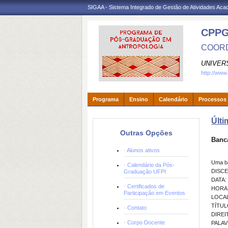
SIGAA - Sistema Integrado de Gestão de Atividades Ac
CPP
COORD
UNIVER
http://www
Programa
Ensino
Calendário
Processos 
Últi
Outras Opções
Banc
· Alunos ativos
Uma b
· Calendário da Pós-
DISCE
Graduação UFPI
DATA: 
· Certificados de
HORA:
Participação em Eventos
LOCAL:
TÍTUL
· Contato
DIREI
· Corpo Docente
PALAVR