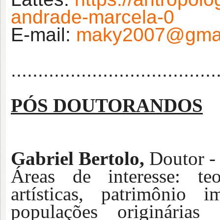
andrade-marcela-0
E-m
ail:
maky2007@gma
......................................
PÓS DOUTORANDOS
Gabriel Bertolo,
Doutor 
Áreas de interesse: teo
artísticas, patrimônio i
populações originárias e