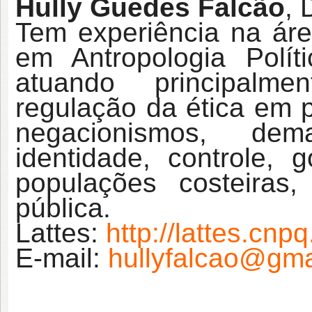
Hully Guedes Falcão
, 
Tem experiência na áre
em Antropologia Polí
atuando principalm
regulação da ética em 
negacionismos, dem
identidade, controle, g
populações costeiras, 
pública
.
Lattes:
http://lattes.cn
E-mail:
hullyfalcao@gma