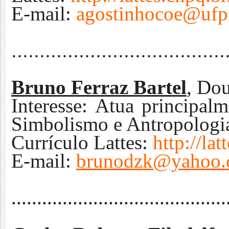
E-mail:
agostinhocoe@ufpi
......................................
Bruno Ferraz Bartel
, Do
Interesse:
Atua principalm
Simbolismo e Antropologia
Currículo Lattes:
http://l
E-m
ail:
brunodzk@yahoo.
...
.......................................