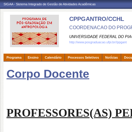
SIGAA - Sistema Integrado de Gestão de Atividades Acadêmicas
CPPGANTRO/CCHL
COORDENACAO DO PROGR
UNIVERSIDADE FEDERAL DO PIA
http://www.posgraduacao.ufpi.br//ppgant
Programa
Ensino
Calendário
Processos Seletivos
Notícias
Doc
Corpo Docente
PROFESSORES
(AS)
PE