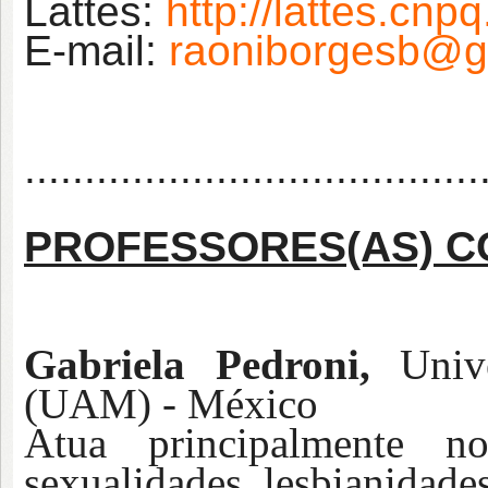
Lattes:
http://lattes.cn
E-mail:
raoniborgesb@g
......................................
PROFESSORES
(AS)
C
Gabriela Pedroni,
Unive
(UAM) - México
Atua principalmente n
sexualidades, lesbianidades