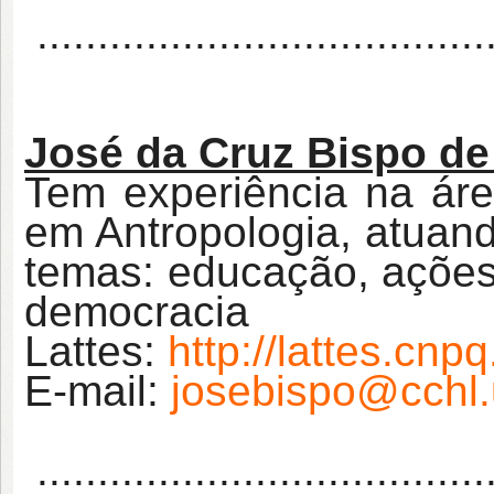
......................................
José da Cruz Bispo de
Tem experiência na áre
em Antropologia, atuan
temas: educação, ações a
democracia
Lattes:
http://lattes.cn
E-mail:
josebispo@cchl.
......................................