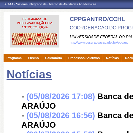
SIGAA - Sistema Integrado de Gestão de Atividades Acadêmicas
CPPGANTRO/CCHL
COORDENACAO DO PROGR
UNIVERSIDADE FEDERAL DO PIA
http://www.posgraduacao.ufpi.br//ppgant
Programa
Ensino
Calendário
Processos Seletivos
Notícias
Doc
Notícias
-
(05/08/2026 17:08)
Banca d
ARAÚJO
-
(05/08/2026 16:56)
Banca d
ARAÚJO