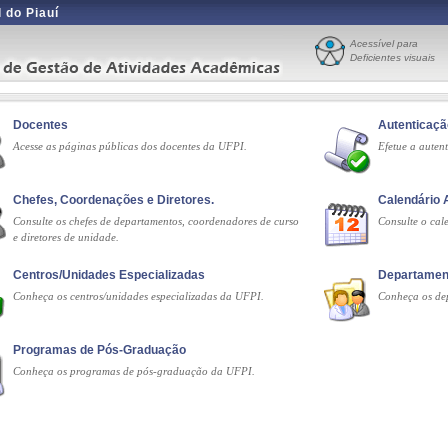
 do Piauí
Acessível para
Deficientes visuais
Docentes
Autenticaç
Acesse as páginas públicas dos docentes da UFPI.
Efetue a auten
Chefes, Coordenações e Diretores.
Calendário
Consulte os chefes de departamentos, coordenadores de curso
Consulte o ca
e diretores de unidade.
Centros/Unidades Especializadas
Departamen
Conheça os centros/unidades especializadas da UFPI.
Conheça os de
Programas de Pós-Graduação
Conheça os programas de pós-graduação da UFPI.