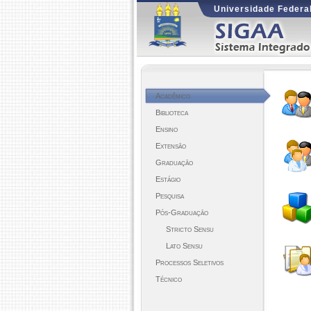
Universidade Federal
Acadêmico
Biblioteca
Ensino
Extensão
Graduação
Estágio
Pesquisa
Pós-Graduação
Stricto Sensu
Lato Sensu
Processos Seletivos
Técnico