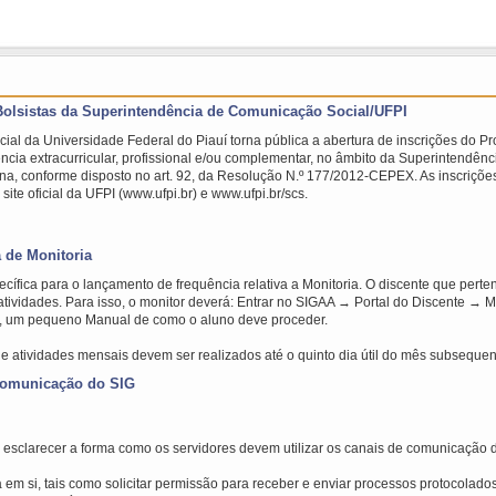
 Bolsistas da Superintendência de Comunicação Social/UFPI
al da Universidade Federal do Piauí torna pública a abertura de inscrições do P
ncia extracurricular, profissional e/ou complementar, no âmbito da Superintendê
a, conforme disposto no art. 92, da Resolução N.º 177/2012-CEPEX. As inscrições
ite oficial da UFPI (www.ufpi.br) e www.ufpi.br/scs.
 de Monitoria
ífica para o lançamento de frequência relativa a Monitoria. O discente que perte
atividades. Para isso, o monitor deverá: Entrar no SIGAA → Portal do Discente → M
, um pequeno Manual de como o aluno deve proceder.
e atividades mensais devem ser realizados até o quinto dia útil do mês subsequen
 comunicação do SIG
 esclarecer a forma como os servidores devem utilizar os canais de comunicação d
em si, tais como solicitar permissão para receber e enviar processos protocolad