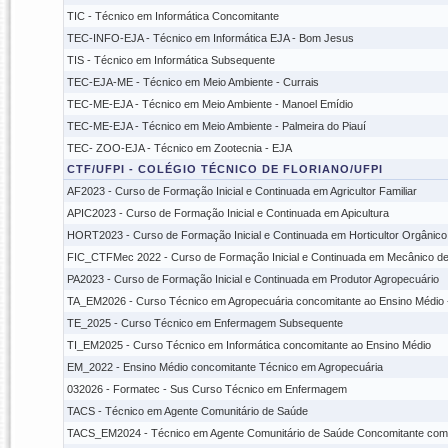
TIC - Técnico em Informática Concomitante
TEC-INFO-EJA - Técnico em Informática EJA - Bom Jesus
TIS - Técnico em Informática Subsequente
TEC-EJA-ME - Técnico em Meio Ambiente - Currais
TEC-ME-EJA - Técnico em Meio Ambiente - Manoel Emídio
TEC-ME-EJA - Técnico em Meio Ambiente - Palmeira do Piauí
TEC- ZOO-EJA - Técnico em Zootecnia - EJA
CTF/UFPI - COLÉGIO TÉCNICO DE FLORIANO/UFPI
AF2023 - Curso de Formação Inicial e Continuada em Agricultor Familiar
APIC2023 - Curso de Formação Inicial e Continuada em Apicultura
HORT2023 - Curso de Formação Inicial e Continuada em Horticultor Orgânico
FIC_CTFMec 2022 - Curso de Formação Inicial e Continuada em Mecânico de
PA2023 - Curso de Formação Inicial e Continuada em Produtor Agropecuário
TA_EM2026 - Curso Técnico em Agropecuária concomitante ao Ensino Médio
TE_2025 - Curso Técnico em Enfermagem Subsequente
TI_EM2025 - Curso Técnico em Informática concomitante ao Ensino Médio
EM_2022 - Ensino Médio concomitante Técnico em Agropecuária
032026 - Formatec - Sus Curso Técnico em Enfermagem
TACS - Técnico em Agente Comunitário de Saúde
TACS_EM2024 - Técnico em Agente Comunitário de Saúde Concomitante com