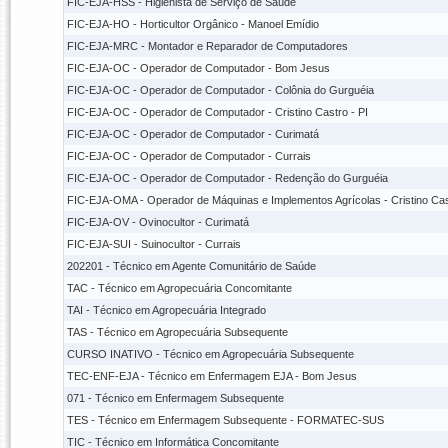
FIC-EJA-HSS - Higienista de Serviço de Saúde
FIC-EJA-HO - Horticultor Orgânico - Manoel Emídio
FIC-EJA-MRC - Montador e Reparador de Computadores
FIC-EJA-OC - Operador de Computador - Bom Jesus
FIC-EJA-OC - Operador de Computador - Colônia do Gurguéia
FIC-EJA-OC - Operador de Computador - Cristino Castro - PI
FIC-EJA-OC - Operador de Computador - Curimatá
FIC-EJA-OC - Operador de Computador - Currais
FIC-EJA-OC - Operador de Computador - Redenção do Gurguéia
FIC-EJA-OMA - Operador de Máquinas e Implementos Agrícolas - Cristino Cas
FIC-EJA-OV - Ovinocultor - Curimatá
FIC-EJA-SUI - Suinocultor - Currais
202201 - Técnico em Agente Comunitário de Saúde
TAC - Técnico em Agropecuária Concomitante
TAI - Técnico em Agropecuária Integrado
TAS - Técnico em Agropecuária Subsequente
CURSO INATIVO - Técnico em Agropecuária Subsequente
TEC-ENF-EJA - Técnico em Enfermagem EJA - Bom Jesus
071 - Técnico em Enfermagem Subsequente
TES - Técnico em Enfermagem Subsequente - FORMATEC-SUS
TIC - Técnico em Informática Concomitante