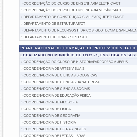
›
COORDENAÇÃO DO CURSO DE ENGENHARIA ELÉTRICA/CT
›
COORDENAÇÃO DO CURSO DE ENGENHARIA MECÂNICA/CT
›
DEPARTAMENTO DE CONSTRUÇÃO CIVIL E ARQUITETURA/CT
›
DEPARTAMENTO DE ESTRUTURAS/CT
›
DEPARTAMENTO DE RECURSOS HÍDRICOS, GEOTECNIA E SANEAMEN
›
DEPARTAMENTO DE TRANSPORTES/CT
PLANO NACIONAL DE FORMAÇAO DE PROFESSORES DA ED. 
LOCALIZADO NO MUNICÍPIO DE Teresina, ENGLOBA OS SE
›
COORDENAÇÃO DO CURSO DE HISTORIA/PARFOR/ BOM JESUS
›
COORDENADORIA DE ARTES VISUAIS
›
COORDENADORIA DE CIENCIAS BIOLOGICAS
›
COORDENADORIA DE CIENCIAS DA NATUREZA
›
COORDENADORIA DE CIENCIAS SOCIAIS
›
COORDENADORIA DE EDUCAÇÃO FISICA
›
COORDENADORIA DE FILOSOFIA
›
COORDENADORIA DE FISICA
›
COORDENADORIA DE GEOGRAFIA
›
COORDENADORIA DE HISTORIA
›
COORDENADORIA DE LETRAS INGLES
›
COORDENADORIA DE LETRAS LIBRAS