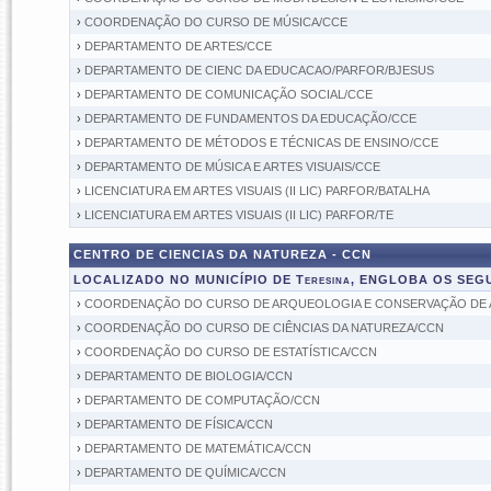
›
COORDENAÇÃO DO CURSO DE MÚSICA/CCE
›
DEPARTAMENTO DE ARTES/CCE
›
DEPARTAMENTO DE CIENC DA EDUCACAO/PARFOR/BJESUS
›
DEPARTAMENTO DE COMUNICAÇÃO SOCIAL/CCE
›
DEPARTAMENTO DE FUNDAMENTOS DA EDUCAÇÃO/CCE
›
DEPARTAMENTO DE MÉTODOS E TÉCNICAS DE ENSINO/CCE
›
DEPARTAMENTO DE MÚSICA E ARTES VISUAIS/CCE
›
LICENCIATURA EM ARTES VISUAIS (II LIC) PARFOR/BATALHA
›
LICENCIATURA EM ARTES VISUAIS (II LIC) PARFOR/TE
CENTRO DE CIENCIAS DA NATUREZA - CCN
LOCALIZADO NO MUNICÍPIO DE Teresina, ENGLOBA OS SE
›
COORDENAÇÃO DO CURSO DE ARQUEOLOGIA E CONSERVAÇÃO DE 
›
COORDENAÇÃO DO CURSO DE CIÊNCIAS DA NATUREZA/CCN
›
COORDENAÇÃO DO CURSO DE ESTATÍSTICA/CCN
›
DEPARTAMENTO DE BIOLOGIA/CCN
›
DEPARTAMENTO DE COMPUTAÇÃO/CCN
›
DEPARTAMENTO DE FÍSICA/CCN
›
DEPARTAMENTO DE MATEMÁTICA/CCN
›
DEPARTAMENTO DE QUÍMICA/CCN