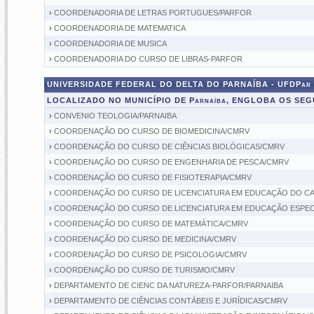
›
COORDENADORIA DE LETRAS PORTUGUES/PARFOR
›
COORDENADORIA DE MATEMATICA
›
COORDENADORIA DE MUSICA
›
COORDENADORIA DO CURSO DE LIBRAS-PARFOR
UNIVERSIDADE FEDERAL DO DELTA DO PARNAÍBA - UFDPar
LOCALIZADO NO MUNICÍPIO DE Parnaíba, ENGLOBA OS SE
›
CONVENIO TEOLOGIA/PARNAIBA
›
COORDENAÇÃO DO CURSO DE BIOMEDICINA/CMRV
›
COORDENAÇÃO DO CURSO DE CIÊNCIAS BIOLÓGICAS/CMRV
›
COORDENAÇÃO DO CURSO DE ENGENHARIA DE PESCA/CMRV
›
COORDENAÇÃO DO CURSO DE FISIOTERAPIA/CMRV
›
COORDENAÇÃO DO CURSO DE LICENCIATURA EM EDUCAÇÃO DO CA
›
COORDENAÇÃO DO CURSO DE LICENCIATURA EM EDUCAÇÃO ESPECIA
›
COORDENAÇÃO DO CURSO DE MATEMÁTICA/CMRV
›
COORDENAÇÃO DO CURSO DE MEDICINA/CMRV
›
COORDENAÇÃO DO CURSO DE PSICOLOGIA/CMRV
›
COORDENAÇÃO DO CURSO DE TURISMO/CMRV
›
DEPARTAMENTO DE CIENC DA NATUREZA-PARFOR/PARNAIBA
›
DEPARTAMENTO DE CIÊNCIAS CONTÁBEIS E JURÍDICAS/CMRV