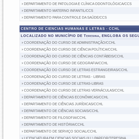
›
DEPARTAMENTO DE PATOLOGIA E CLÍNICA ODONTOLÓGICA/CCS
›
DEPARTAMENTO MATERNO INFANTIL/CCS
›
DEPARTAMENTO PARA CONTROLE DA SAÚDE/CCS
CENTRO DE CIENCIAS HUMANAS E LETRAS - CCHL
LOCALIZADO NO MUNICÍPIO DE Teresina, ENGLOBA OS SE
›
COORDENAÇÃO DO CURSO DE ADMINISTRAÇÃO/CCHL
›
COORDENAÇÃO DO CURSO DE CIÊNCIA POLÍTICA/CCHL
›
COORDENAÇÃO DO CURSO DE CIÊNCIAS CONTÁBEIS/CCHL
›
COORDENAÇÃO DO CURSO DE GEOGRAFIA/CCHL
›
COORDENAÇÃO DO CURSO DE LETRAS ESTRANGEIRAS/CCHL
›
COORDENAÇÃO DO CURSO DE LETRAS - LIBRAS
›
COORDENAÇÃO DO CURSO DE LETRAS-LIBRAS
›
COORDENAÇÃO DO CURSO DE LETRAS VERNÁCULAS/CCHL
›
DEPARTAMENTO DE CIÊNCIAS ECONÔMICAS/CCHL
›
DEPARTAMENTO DE CIÊNCIAS JURÍDICAS/CCHL
›
DEPARTAMENTO DE CIÊNCIAS SOCIAIS/CCHL
›
DEPARTAMENTO DE FILOSOFIA/CCHL
›
DEPARTAMENTO DE HISTÓRIA/CCHL
›
DEPARTAMENTO DE SERVIÇO SOCIAL/CCHL
›
LICENCIATURA EM CIENCIAS SOCIAIS (II L) PARFOR/TERESINA