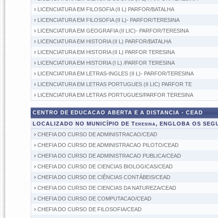
›
LICENCIATURA EM FILOSOFIA (II L) PARFOR/BATALHA
›
LICENCIATURA EM FILOSOFIA (II L)- PARFOR/TERESINA
›
LICENCIATURA EM GEOGRAFIA (II LIC)- PARFOR/TERESINA
›
LICENCIATURA EM HISTORIA (II L) PARFOR/BATALHA
›
LICENCIATURA EM HISTORIA (II L) PARFOR TERESINA
›
LICENCIATURA EM HISTORIA (I L) /PARFOR TERESINA
›
LICENCIATURA EM LETRAS-INGLES (II L)- PARFOR/TERESINA
›
LICENCIATURA EM LETRAS PORTUGUES (II LIC) PARFOR TE
›
LICENCIATURA EM LETRAS PORTUGUES/PARFOR TERESINA
CENTRO DE EDUCACAO ABERTA E A DISTANCIA - CEAD
LOCALIZADO NO MUNICÍPIO DE Teresina, ENGLOBA OS SE
›
CHEFIA DO CURSO DE ADMINISTRACAO/CEAD
›
CHEFIA DO CURSO DE ADMINISTRACAO PILOTO/CEAD
›
CHEFIA DO CURSO DE ADMINISTRACAO PUBLICA/CEAD
›
CHEFIA DO CURSO DE CIENCIAS BIOLOGICAS/CEAD
›
CHEFIA DO CURSO DE CIÊNCIAS CONTÁBEIS/CEAD
›
CHEFIA DO CURSO DE CIENCIAS DA NATUREZA/CEAD
›
CHEFIA DO CURSO DE COMPUTACAO/CEAD
›
CHEFIA DO CURSO DE FILOSOFIA/CEAD