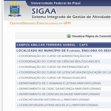
Universidade Federal do Piauí
Centros/Unidades Especializadas da UFPI
: Visualizar Página do Centro/
CAMPUS AMILCAR FERREIRA SOBRAL - CAFS
LOCALIZADO NO MUNICÍPIO DE Floriano, ENGLOBA OS SE
›
COORDENAÇÃO DO CURSO DE ADMINISTRAÇÃO/CAFS
›
COORDENAÇÃO DO CURSO DE CIÊNCIAS BIOLÓGICAS/CAFS
›
COORDENAÇÃO DO CURSO DE ENFERMAGEM/CAFS
›
COORDENAÇÃO DO CURSO DE LICENCIATURA EM EDUCAÇÃO DO C
›
COORDENAÇÃO DO CURSO DE PEDAGOGIA/CAFS
›
DEPARTAMENTO DE C HUMANAS E LETRAS-PARFOR/FLORIAN
›
DEPARTAMENTO DE CIENC DA NATUREZA-PARFOR/FLORIANO
›
DEPARTAMENTO DE CIENCIAS DA SAUDE-PARFOR/FLORIANO
›
LICENCIATURA EM HISTORIA (II L) PARFOR/FLORIANO
›
LICENCIATURA EM LETRAS-INGLES (II L) PARFOR/FLORIANO