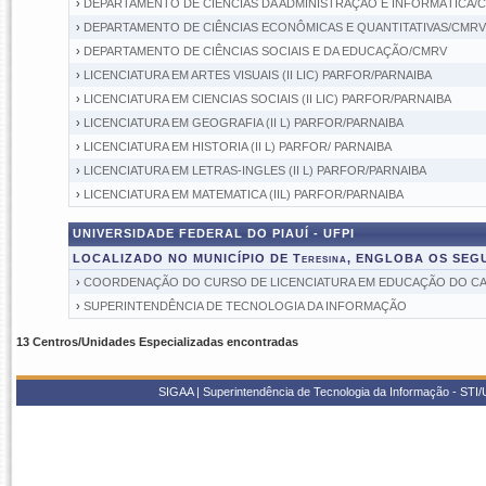
›
DEPARTAMENTO DE CIÊNCIAS DA ADMINISTRAÇÃO E INFORMÁTICA/
›
DEPARTAMENTO DE CIÊNCIAS ECONÔMICAS E QUANTITATIVAS/CMRV
›
DEPARTAMENTO DE CIÊNCIAS SOCIAIS E DA EDUCAÇÃO/CMRV
›
LICENCIATURA EM ARTES VISUAIS (II LIC) PARFOR/PARNAIBA
›
LICENCIATURA EM CIENCIAS SOCIAIS (II LIC) PARFOR/PARNAIBA
›
LICENCIATURA EM GEOGRAFIA (II L) PARFOR/PARNAIBA
›
LICENCIATURA EM HISTORIA (II L) PARFOR/ PARNAIBA
›
LICENCIATURA EM LETRAS-INGLES (II L) PARFOR/PARNAIBA
›
LICENCIATURA EM MATEMATICA (IIL) PARFOR/PARNAIBA
UNIVERSIDADE FEDERAL DO PIAUÍ - UFPI
LOCALIZADO NO MUNICÍPIO DE Teresina, ENGLOBA OS SE
›
COORDENAÇÃO DO CURSO DE LICENCIATURA EM EDUCAÇÃO DO 
›
SUPERINTENDÊNCIA DE TECNOLOGIA DA INFORMAÇÃO
13 Centros/Unidades Especializadas encontradas
SIGAA | Superintendência de Tecnologia da Informação - STI/UF