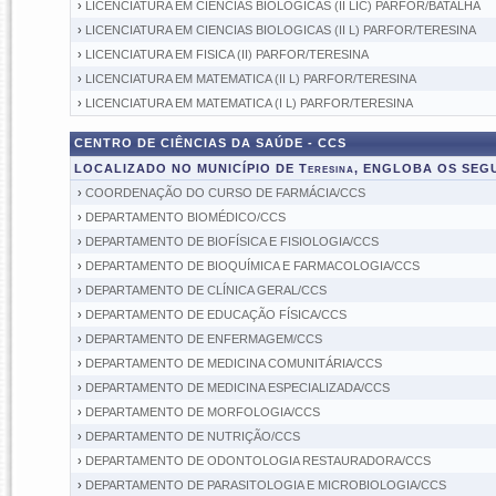
›
LICENCIATURA EM CIENCIAS BIOLOGICAS (II LIC) PARFOR/BATALHA
›
LICENCIATURA EM CIENCIAS BIOLOGICAS (II L) PARFOR/TERESINA
›
LICENCIATURA EM FISICA (II) PARFOR/TERESINA
›
LICENCIATURA EM MATEMATICA (II L) PARFOR/TERESINA
›
LICENCIATURA EM MATEMATICA (I L) PARFOR/TERESINA
CENTRO DE CIÊNCIAS DA SAÚDE - CCS
LOCALIZADO NO MUNICÍPIO DE Teresina, ENGLOBA OS SE
›
COORDENAÇÃO DO CURSO DE FARMÁCIA/CCS
›
DEPARTAMENTO BIOMÉDICO/CCS
›
DEPARTAMENTO DE BIOFÍSICA E FISIOLOGIA/CCS
›
DEPARTAMENTO DE BIOQUÍMICA E FARMACOLOGIA/CCS
›
DEPARTAMENTO DE CLÍNICA GERAL/CCS
›
DEPARTAMENTO DE EDUCAÇÃO FÍSICA/CCS
›
DEPARTAMENTO DE ENFERMAGEM/CCS
›
DEPARTAMENTO DE MEDICINA COMUNITÁRIA/CCS
›
DEPARTAMENTO DE MEDICINA ESPECIALIZADA/CCS
›
DEPARTAMENTO DE MORFOLOGIA/CCS
›
DEPARTAMENTO DE NUTRIÇÃO/CCS
›
DEPARTAMENTO DE ODONTOLOGIA RESTAURADORA/CCS
›
DEPARTAMENTO DE PARASITOLOGIA E MICROBIOLOGIA/CCS