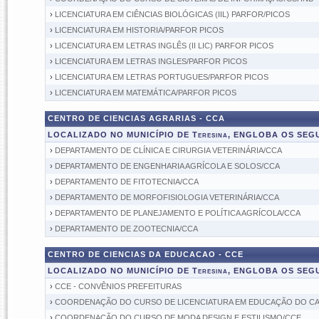
›
LICENCIATURA EM CIÊNCIAS BIOLÓGICAS (IIL) PARFOR/PICOS
›
LICENCIATURA EM HISTORIA/PARFOR PICOS
›
LICENCIATURA EM LETRAS INGLÊS (II LIC) PARFOR PICOS
›
LICENCIATURA EM LETRAS INGLES/PARFOR PICOS
›
LICENCIATURA EM LETRAS PORTUGUES/PARFOR PICOS
›
LICENCIATURA EM MATEMÁTICA/PARFOR PICOS
CENTRO DE CIENCIAS AGRARIAS - CCA
LOCALIZADO NO MUNICÍPIO DE Teresina, ENGLOBA OS SE
›
DEPARTAMENTO DE CLÍNICA E CIRURGIA VETERINÁRIA/CCA
›
DEPARTAMENTO DE ENGENHARIA AGRÍCOLA E SOLOS/CCA
›
DEPARTAMENTO DE FITOTECNIA/CCA
›
DEPARTAMENTO DE MORFOFISIOLOGIA VETERINÁRIA/CCA
›
DEPARTAMENTO DE PLANEJAMENTO E POLÍTICA AGRÍCOLA/CCA
›
DEPARTAMENTO DE ZOOTECNIA/CCA
CENTRO DE CIENCIAS DA EDUCACAO - CCE
LOCALIZADO NO MUNICÍPIO DE Teresina, ENGLOBA OS SE
›
CCE - CONVÊNIOS PREFEITURAS
›
COORDENAÇÃO DO CURSO DE LICENCIATURA EM EDUCAÇÃO DO C
›
COORDENAÇÃO DO CURSO DE MODA DESIGN E ESTILISMO/CCE