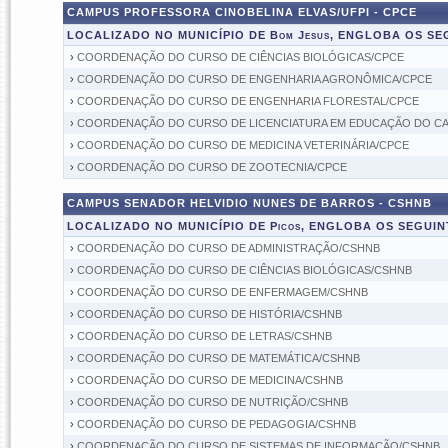
CAMPUS PROFESSORA CINOBELINA ELVAS/UFPI - CPCE
LOCALIZADO NO MUNICÍPIO DE Bom Jesus, ENGLOBA OS S
›
COORDENAÇÃO DO CURSO DE CIÊNCIAS BIOLÓGICAS/CPCE
›
COORDENAÇÃO DO CURSO DE ENGENHARIA AGRONÔMICA/CPCE
›
COORDENAÇÃO DO CURSO DE ENGENHARIA FLORESTAL/CPCE
›
COORDENAÇÃO DO CURSO DE LICENCIATURA EM EDUCAÇÃO DO 
›
COORDENAÇÃO DO CURSO DE MEDICINA VETERINÁRIA/CPCE
›
COORDENAÇÃO DO CURSO DE ZOOTECNIA/CPCE
CAMPUS SENADOR HELVIDIO NUNES DE BARROS - CSHNB
LOCALIZADO NO MUNICÍPIO DE Picos, ENGLOBA OS SEGUI
›
COORDENAÇÃO DO CURSO DE ADMINISTRAÇÃO/CSHNB
›
COORDENAÇÃO DO CURSO DE CIÊNCIAS BIOLÓGICAS/CSHNB
›
COORDENAÇÃO DO CURSO DE ENFERMAGEM/CSHNB
›
COORDENAÇÃO DO CURSO DE HISTÓRIA/CSHNB
›
COORDENAÇÃO DO CURSO DE LETRAS/CSHNB
›
COORDENAÇÃO DO CURSO DE MATEMÁTICA/CSHNB
›
COORDENAÇÃO DO CURSO DE MEDICINA/CSHNB
›
COORDENAÇÃO DO CURSO DE NUTRIÇÃO/CSHNB
›
COORDENAÇÃO DO CURSO DE PEDAGOGIA/CSHNB
›
COORDENAÇÃO DO CURSO DE SISTEMAS DE INFORMAÇÃO/CSHNB