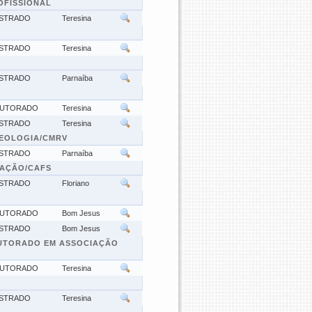
OFISSIONAL
STRADO
Teresina
STRADO
Teresina
STRADO
Parnaíba
UTORADO
Teresina
STRADO
Teresina
SEOLOGIA/CMRV
STRADO
Parnaíba
VAÇÃO/CAFS
STRADO
Floriano
UTORADO
Bom Jesus
STRADO
Bom Jesus
UTORADO EM ASSOCIAÇÃO
UTORADO
Teresina
STRADO
Teresina