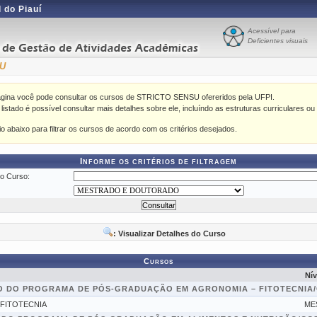
 do Piauí
Acessível para
Deficientes visuais
SU
ágina você pode consultar os cursos de STRICTO SENSU ofereridos pela UFPI.
istado é possível consultar mais detalhes sobre ele, incluíndo as estruturas curriculares ou 
rio abaixo para filtrar os cursos de acordo com os critérios desejados.
Informe os critérios de filtragem
o Curso:
: Visualizar Detalhes do Curso
Cursos
Nív
O DO PROGRAMA DE PÓS-GRADUAÇÃO EM AGRONOMIA – FITOTECNIA
FITOTECNIA
ME