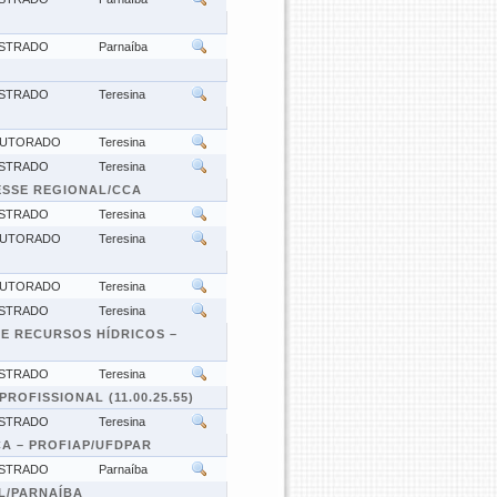
STRADO
Parnaíba
STRADO
Teresina
UTORADO
Teresina
STRADO
Teresina
ESSE REGIONAL/CCA
STRADO
Teresina
UTORADO
Teresina
UTORADO
Teresina
STRADO
Teresina
 RECURSOS HÍDRICOS –
STRADO
Teresina
FISSIONAL (11.00.25.55)
STRADO
Teresina
A – PROFIAP/UFDPAR
STRADO
Parnaíba
L/PARNAÍBA