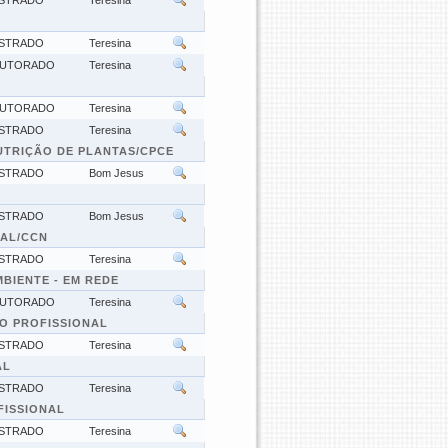
STRADO
Teresina
STRADO
Teresina
UTORADO
Teresina
UTORADO
Teresina
STRADO
Teresina
TRIÇÃO DE PLANTAS/CPCE
STRADO
Bom Jesus
STRADO
Bom Jesus
AL/CCN
STRADO
Teresina
BIENTE - EM REDE
UTORADO
Teresina
O PROFISSIONAL
STRADO
Teresina
AL
STRADO
Teresina
FISSIONAL
STRADO
Teresina