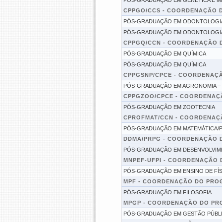
PÓS-GRADUAÇÃO EM GENÉTICA E 
CPPGO/CCS - COORDENAÇÃO 
PÓS-GRADUAÇÃO EM ODONTOLOGI
PÓS-GRADUAÇÃO EM ODONTOLOGI
CPPGQ/CCN - COORDENAÇÃO 
PÓS-GRADUAÇÃO EM QUÍMICA
PÓS-GRADUAÇÃO EM QUÍMICA
CPPGSNP/CPCE - COORDENAÇÃ
PÓS-GRADUAÇÃO EM AGRONOMIA – 
CPPGZOO/CPCE - COORDENAÇ
PÓS-GRADUAÇÃO EM ZOOTECNIA
CPROFMAT/CCN - COORDENAÇ
PÓS-GRADUAÇÃO EM MATEMÁTICA/
DDMA/PRPG - COORDENAÇÃO D
PÓS-GRADUAÇÃO EM DESENVOLVIMEN
MNPEF-UFPI - COORDENAÇÃO 
PÓS-GRADUAÇÃO EM ENSINO DE FÍS
MPF - COORDENAÇÃO DO PROG
PÓS-GRADUAÇÃO EM FILOSOFIA
MPGP - COORDENAÇÃO DO PR
PÓS-GRADUAÇÃO EM GESTÃO PÚBL