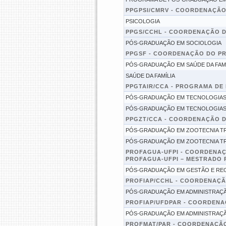
PPGPSI/CMRV - COORDENAÇÃ
PSICOLOGIA
PPGS/CCHL - COORDENAÇÃO 
PÓS-GRADUAÇÃO EM SOCIOLOGIA
PPGSF - COORDENAÇÃO DO PR
PÓS-GRADUAÇÃO EM SAÚDE DA FAMÍ
SAÚDE DA FAMÍLIA
PPGTAIR/CCA - PROGRAMA DE
PÓS-GRADUAÇÃO EM TECNOLOGIAS A
PÓS-GRADUAÇÃO EM TECNOLOGIAS A
PPGZT/CCA - COORDENAÇÃO 
PÓS-GRADUAÇÃO EM ZOOTECNIA T
PÓS-GRADUAÇÃO EM ZOOTECNIA T
PROFAGUA-UFPI - COORDENA
PROFAGUA-UFPI – MESTRADO 
PÓS-GRADUAÇÃO EM GESTÃO E RE
PROFIAP/CCHL - COORDENAÇÃ
PÓS-GRADUAÇÃO EM ADMINISTRAÇÃ
PROFIAP/UFDPAR - COORDENA
PÓS-GRADUAÇÃO EM ADMINISTRAÇÃO
PROFMAT/PAR - COORDENAÇÃ