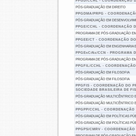
PPGD/CCHL - COORDENAÇÃO 
PÓS-GRADUAÇÃO EM DIREITO
PPGDMA/PRPG - COORDENAÇÃ
PÓS-GRADUAÇÃO EM DESENVOLVIME
PPGE/CCHL - COORDENAÇÃO 
PROGRAMA DE PÓS-GRADUAÇÃO E
PPGEE/CT - COORDENAÇÃO D
PÓS-GRADUAÇÃO EM ENGENHARIA E
PPGEnCiNa/CCN - PROGRAMA D
PROGRAMA DE PÓS-GRADUAÇÃO EM 
PPGFIL/CCHL - COORDENAÇÃO
PÓS-GRADUAÇÃO EM FILOSOFIA
PÓS-GRADUAÇÃO EM FILOSOFIA
PPGFIS - COORDENAÇÃO DO P
SOCIEDADE BRASILEIRA DE FIS
PÓS-GRADUAÇÃO MULTICÊNTRICO EM
PÓS-GRADUAÇÃO MULTICÊNTRICO EM
PPGPP/CCHL - COORDENAÇÃO 
PÓS-GRADUAÇÃO EM POLÍTICAS PÚ
PÓS-GRADUAÇÃO EM POLÍTICAS PÚ
PPGPS/CMRV - COORDENAÇÃO
PROGRAMA DE PÓS-GRADUAÇÃO EM 