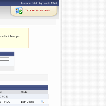
Teresina, 06 de Agosto de 2026
Entrar no sistema
as disciplinas por
el
Sede
/CPCE
STRADO
Bom Jesus