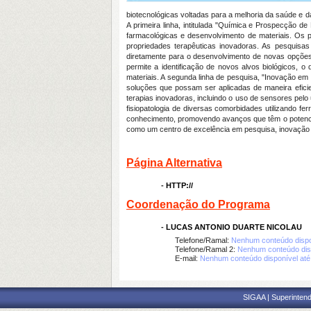
biotecnológicas voltadas para a melhoria da saúde e 
A primeira linha, intitulada "Química e Prospecção d
farmacológicas e desenvolvimento de materiais. Os p
propriedades terapêuticas inovadoras. As pesquisas
diretamente para o desenvolvimento de novas opções
permite a identificação de novos alvos biológicos, 
materiais. A segunda linha de pesquisa, "Inovação e
soluções que possam ser aplicadas de maneira efici
terapias inovadoras, incluindo o uso de sensores pel
fisiopatologia de diversas comorbidades utilizando f
conhecimento, promovendo avanços que têm o potencia
como um centro de excelência em pesquisa, inovação e 
Página Alternativa
-
HTTP://
Coordenação do Programa
-
LUCAS ANTONIO DUARTE NICOLAU
Telefone/Ramal:
Nenhum conteúdo dispo
Telefone/Ramal 2:
Nenhum conteúdo dis
E-mail:
Nenhum conteúdo disponível at
SIGAA | Superintend