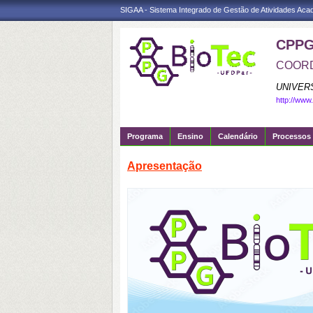
SIGAA - Sistema Integrado de Gestão de Atividades Ac
CPPG
COORD
UNIVER
http://www
Programa
Ensino
Calendário
Processos 
Apresentação