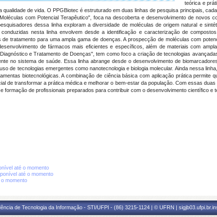
teórica e prá
da qualidade de vida. O PPGBiotec é estruturado em duas linhas de pesquisa principais, cad
e Moléculas com Potencial Terapêutico", foca na descoberta e desenvolvimento de novos c
esquisadores dessa linha exploram a diversidade de moléculas de origem natural e sintéti
 conduzidas nesta linha envolvem desde a identificação e caracterização de compostos 
 de tratamento para uma ampla gama de doenças. A prospecção de moléculas com potencia
o desenvolvimento de fármacos mais eficientes e específicos, além de materiais com ampla
m Diagnóstico e Tratamento de Doenças", tem como foco a criação de tecnologias avançada
ente no sistema de saúde. Essa linha abrange desde o desenvolvimento de biomarcadore
o uso de tecnologias emergentes como nanotecnologia e biologia molecular. Ainda nessa linh
erramentas biotecnológicas. A combinação de ciência básica com aplicação prática permite q
l de transformar a prática médica e melhorar o bem-estar da população. Com essas duas fr
formação de profissionais preparados para contribuir com o desenvolvimento científico e te
nível até o momento
ponível até o momento
é o momento
ência de Tecnologia da Informação - STI/UFPI - (86) 3215-1124 | © UFRN | sigjb03.ufpi.br.i