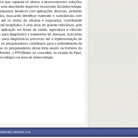
tica que capacita os alunos a desenvolverem soluções
a uma abordando aspectos essenciais da biotecnologia.
ompostos bioativos com aplicações diversas, incluindo
ca, buscando identificar materiais e substâncias com
até os testes de eficácia e segurança, contribuindo
l terapêutico é uma área de grande relevância, pois
 aplicação em áreas da saúde, agricultura e ciências
s para diagnóstico e tratamento de doenças, buscando
s para diagnósticos precoces até a implementação de
a, os pesquisadores contribuem para o entendimento da
ue os pesquisadores desta linha atuem na fronteira do
entes, o PPGBiotec se consolida, no estado do Piauí,
cnológico na área de biotecnologia.
nstancia1
08/08/2026 13:18