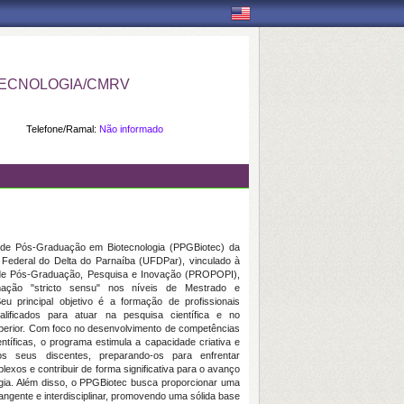
ECNOLOGIA/CMRV
Telefone/Ramal:
Não informado
de Pós-Graduação em Biotecnologia (PPGBiotec) da
 Federal do Delta do Parnaíba (UFDPar), vinculado à
 de Pós-Graduação, Pesquisa e Inovação (PROPOPI),
mação "stricto sensu" nos níveis de Mestrado e
eu principal objetivo é a formação de profissionais
alificados para atuar na pesquisa científica e no
uperior. Com foco no desenvolvimento de competências
entíficas, o programa estimula a capacidade criativa e
os seus discentes, preparando-os para enfrentar
lexos e contribuir de forma significativa para o avanço
ogia. Além disso, o PPGBiotec busca proporcionar uma
ngente e interdisciplinar, promovendo uma sólida base