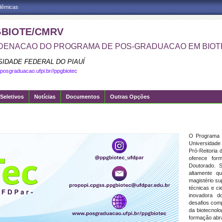
adêmicas
BIOTE/CMRV
ENACAO DO PROGRAMA DE POS-GRADUACAO EM BIOT
SIDADE FEDERAL DO PIAUÍ
.posgraduacao.ufpi.br//ppgbiotec
Seletivos
Notícias
Documentos
Outras Opções
O Programa 
Universidade
Pró-Reitoria
oferece for
Doutorado. S
altamente qu
magistério s
técnicas e ci
inovadora d
desafios comp
da biotecnol
formação abra