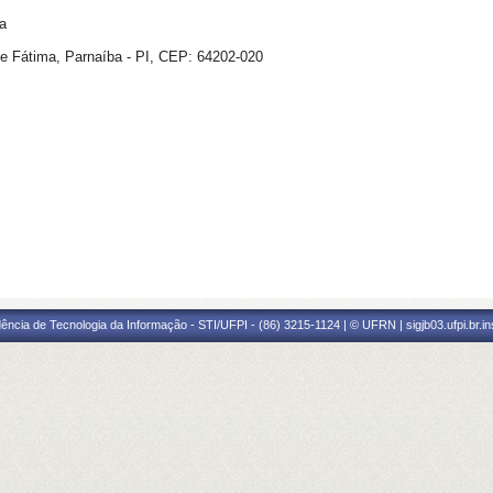
a
de Fátima,
Parnaíba - PI, CEP: 64202-020
ência de Tecnologia da Informação - STI/UFPI - (86) 3215-1124 | © UFRN | sigjb03.ufpi.br.i