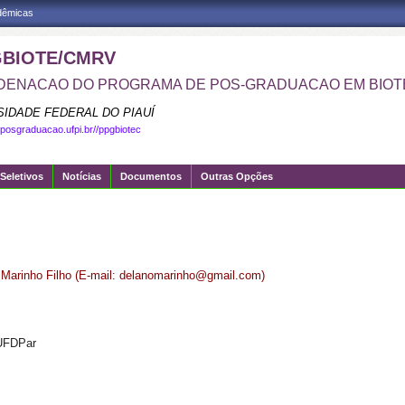
adêmicas
BIOTE/CMRV
ENACAO DO PROGRAMA DE POS-GRADUACAO EM BIOT
SIDADE FEDERAL DO PIAUÍ
.posgraduacao.ufpi.br//ppgbiotec
Seletivos
Notícias
Documentos
Outras Opções
o Marinho Filho (E-mail: delanomarinho@gmail.com)
 UFDPar