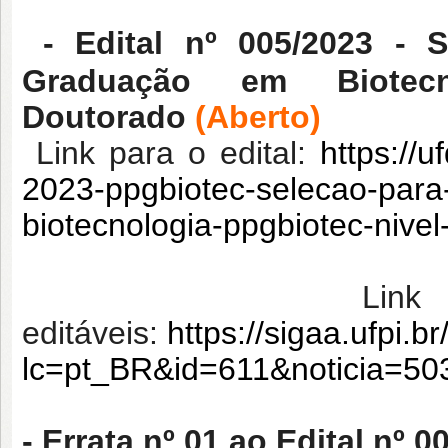
- Edital nº 005/2023 -
Graduação em Biotec
Doutorado
(Aberto)
Link para o edital:
https://u
2023-ppgbiotec-selecao-par
biotecnologia-ppgbiotec-nive
Link par
editáveis:
https://sigaa.ufpi.b
lc=pt_BR&id=611&noticia=5
- Errata nº 01 ao Edital nº 