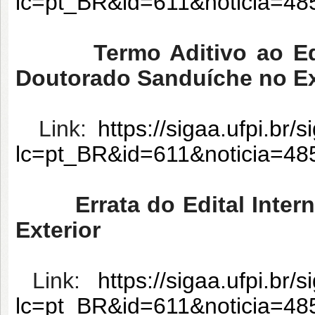
lc=pt_BR&id=611&noticia=4
Termo Aditivo ao Edita
Doutorado Sanduíche no Ex
Link:
https://sigaa.ufpi.br/
lc=pt_BR&id=611&noticia=4
Errata do Edital Inter
Exterior
Link:
https://sigaa.ufpi.br/
lc=pt_BR&id=611&noticia=4