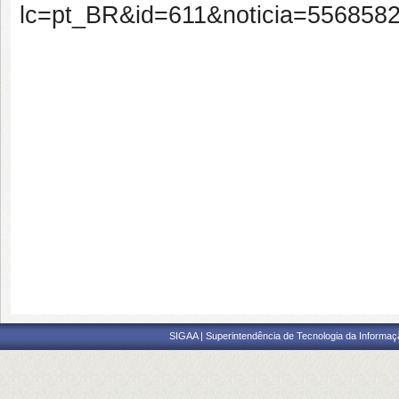
lc=pt_BR&id=611&noticia=556858
SIGAA | Superintendência de Tecnologia da Informaçã