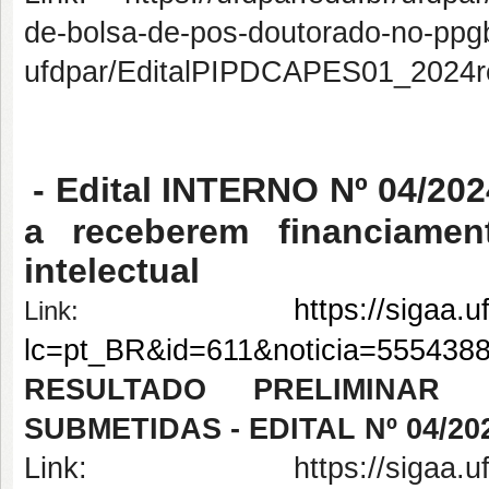
de-bolsa-de-pos-doutorado-no-ppg
ufdpar/EditalPIPDCAPES01_2024re
- Edital INTERNO Nº 04/20
a receberem financiame
intelectual
https://sigaa.u
Link:
lc=pt_BR&id=611&noticia=555438
RESULTADO PRELIMINAR
SUBMETIDAS - EDITAL Nº 04/202
Link: https://sigaa.ufpi.br/s