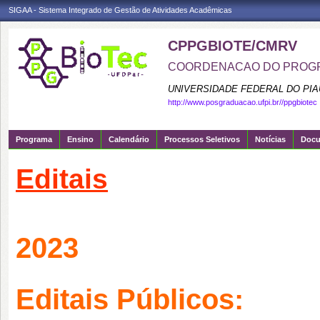
SIGAA - Sistema Integrado de Gestão de Atividades Acadêmicas
CPPGBIOTE/CMRV
COORDENACAO DO PROGR
UNIVERSIDADE FEDERAL DO PIA
http://www.posgraduacao.ufpi.br//ppgbiotec
Programa
Ensino
Calendário
Processos Seletivos
Notícias
Doc
Editais
2023
Editais Públicos: