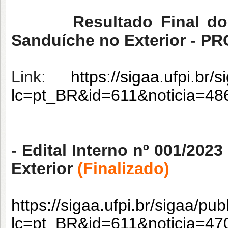
Resultado Final do Edit
Sanduíche no Exterior - P
Link:
https://sigaa.ufpi.br/
lc=pt_BR&id=611&noticia=4
- Edital Interno nº 001/20
Exterior
(Finalizado)
Li
https://sigaa.ufpi.br/sigaa/pu
lc=pt_BR&id=611&noticia=4