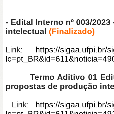
- Edital Interno nº 003/202
intelectual
(Finalizado)
Link:
https://sigaa.ufpi.br/
lc=pt_BR&id=611&noticia=4
Termo Aditivo 01 Edi
propostas de produção inte
Link:
https://sigaa.ufpi.br/
lc=pt_BR&id=611&noticia=4