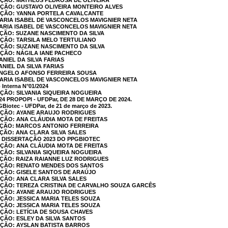
AÇÃO: MATHEUS PEDROSA DE OLIVEIRA
AÇÃO: GUSTAVO OLIVEIRA MONTEIRO ALVES
CAÇÃO: YANNA PORTELA CAVALCANTE
MARIA ISABEL DE VASCONCELOS MAVIGNIER NETA
MARIA ISABEL DE VASCONCELOS MAVIGNIER NETA
AÇÃO: SUZANE NASCIMENTO DA SILVA
AÇÃO: TARSILA MELO TERTULIANO
AÇÃO: SUZANE NASCIMENTO DA SILVA
AÇÃO: NÁGILA IANE PACHECO
ANIEL DA SILVA FARIAS
ANIEL DA SILVA FARIAS
 ÂNGELO AFONSO FERREIRA SOUSA
MARIA ISABEL DE VASCONCELOS MAVIGNIER NETA
 Interna N°01/2024
AÇÃO: SILVANIA SIQUEIRA NOGUEIRA
24 PROPOPI - UFDPar, DE 28 DE MARÇO DE 2024.
PGBiotec - UFDPar, de 21 de março de 2023.
CAÇÃO: AYANE ARAUJO RODRIGUES
AÇÃO: ANA CLÁUDIA MOTA DE FREITAS
AÇÃO: MARCOS ANTONIO FERREIRA
AÇÃO: ANA CLARA SILVA SALES
 DISSERTAÇÃO 2023 DO PPGBIOTEC
AÇÃO: ANA CLÁUDIA MOTA DE FREITAS
AÇÃO: SILVANIA SIQUEIRA NOGUEIRA
AÇÃO: RAIZA RAIANNE LUZ RODRIGUES
CAÇÃO: RENATO MENDES DOS SANTOS
AÇÃO: GISELE SANTOS DE ARAÚJO
AÇÃO: ANA CLARA SILVA SALES
CAÇÃO: TEREZA CRISTINA DE CARVALHO SOUZA GARCÊS
CAÇÃO: AYANE ARAUJO RODRIGUES
AÇÃO: JESSICA MARIA TELES SOUZA
AÇÃO: JESSICA MARIA TELES SOUZA
AÇÃO: LETÍCIA DE SOUSA CHAVES
AÇÃO: ESLEY DA SILVA SANTOS
AÇÃO: AYSLAN BATISTA BARROS