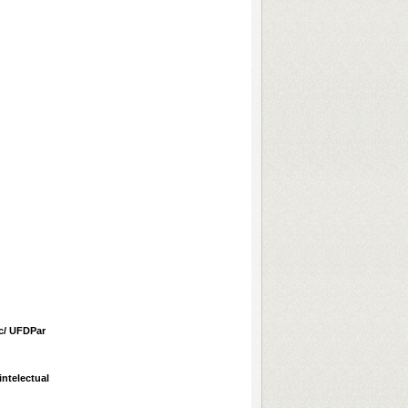
c/ UFDPar
ntelectual