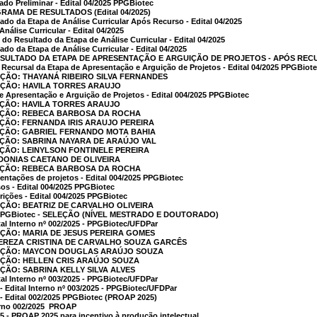
do Preliminar - Edital 04/2025 PPGBiotec
GRAMA DE RESULTADOS (Edital 04/2025)
ado da Etapa de Análise Curricular Após Recurso - Edital 04/2025
nálise Curricular - Edital 04/2025
o do Resultado da Etapa de Análise Curricular - Edital 04/2025
do da Etapa de Análise Curricular - Edital 04/2025
ULTADO DA ETAPA DE APRESENTAÇÃO E ARGUIÇÃO DE PROJETOS - APÓS RECURSO
 Recursal da Etapa de Apresentação e Arguição de Projetos - Edital 04/2025 PPGBiot
AÇÃO: THAYANÁ RIBEIRO SILVA FERNANDES
AÇÃO: HAVILA TORRES ARAUJO
e Apresentação e Arguição de Projetos - Edital 004/2025 PPGBiotec
AÇÃO: HAVILA TORRES ARAUJO
CAÇÃO: REBECA BARBOSA DA ROCHA
AÇÃO: FERNANDA IRIS ARAUJO PEREIRA
AÇÃO: GABRIEL FERNANDO MOTA BAHIA
AÇÃO: SABRINA NAYARA DE ARAÚJO VAL
AÇÃO: LEINYLSON FONTINELE PEREIRA
ADONIAS CAETANO DE OLIVEIRA
CAÇÃO: REBECA BARBOSA DA ROCHA
ntações de projetos - Edital 004/2025 PPGBiotec
os - Edital 004/2025 PPGBiotec
ições - Edital 004/2025 PPGBiotec
AÇÃO: BEATRIZ DE CARVALHO OLIVEIRA
- PPGBiotec - SELEÇÃO (NÍVEL MESTRADO E DOUTORADO)
tal Interno nº 002/2025 - PPGBiotec/UFDPar
AÇÃO: MARIA DE JESUS PEREIRA GOMES
TEREZA CRISTINA DE CARVALHO SOUZA GARCÊS
CAÇÃO: MAYCON DOUGLAS ARAÚJO SOUZA
AÇÃO: HELLEN CRIS ARAÚJO SOUZA
AÇÃO: SABRINA KELLY SILVA ALVES
tal Interno nº 003/2025 - PPGBiotec/UFDPar
- Edital Interno nº 003/2025 - PPGBiotec/UFDPar
 - Edital 002/2025 PPGBiotec (PROAP 2025)
erno 002/2025  PROAP
25 - PROAP 2025 para incentivo à produção intelectual