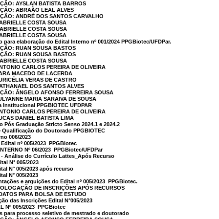
AÇÃO: AYSLAN BATISTA BARROS
AÇÃO: ABRAÃO LEAL ALVES
CAÇÃO: ANDRÉ DOS SANTOS CARVALHO
GABRIELLE COSTA SOUSA
GABRIELLE COSTA SOUSA
GABRIELLE COSTA SOUSA
o para elaboração do Edital Interno nº 001/2024 PPGBiotec/UFDPar.
CAÇÃO: RUAN SOUSA BASTOS
CAÇÃO: RUAN SOUSA BASTOS
GABRIELLE COSTA SOUSA
ANTONIO CARLOS PEREIRA DE OLIVEIRA
 SARA MACEDO DE LACERDA
AURICÉLIA VERAS DE CASTRO
NATHANAEL DOS SANTOS ALVES
CAÇÃO: ÂNGELO AFONSO FERREIRA SOUSA
JULYANNE MARIA SARAIVA DE SOUSA
a Institucional PPGBIOTEC UFDPAR
ANTONIO CARLOS PEREIRA DE OLIVEIRA
LUCAS DANIEL BATISTA LIMA
 Pós Graduação Stricto Senso 2024.1 e 2024.2
de Qualificação do Doutorado PPGBIOTEC
rno 006/2023
 Edital nº 005/2023  PPGBiotec
NTERNO Nº 06/2023  PPGBiotec/UFDPar
 - Análise do Currículo Lattes_Após Recurso
tal N° 005/2023
tal N° 005/2023 após recurso
tal N° 005/2023
tações e arguições do Edital nº 005/2023  PPGBiotec.
OLOGAÇÃO DE INSCRIÇÕES APÓS RECURSOS
DATOS PARA BOLSA DE ESTUDO
o das Inscrições Edital N°005/2023
 Nº 005/2023  PPGBiotec
 para processo seletivo de mestrado e doutorado