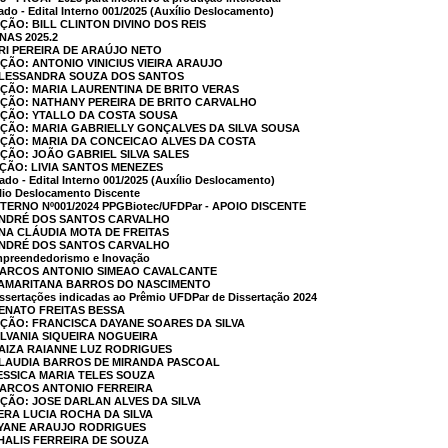
do - Edital Interno 001/2025 (Auxílio Deslocamento)
ÇÃO: BILL CLINTON DIVINO DOS REIS
NAS 2025.2
ARI PEREIRA DE ARAÚJO NETO
AÇÃO: ANTONIO VINICIUS VIEIRA ARAUJO
 ALESSANDRA SOUZA DOS SANTOS
AÇÃO: MARIA LAURENTINA DE BRITO VERAS
AÇÃO: NATHANY PEREIRA DE BRITO CARVALHO
AÇÃO: YTALLO DA COSTA SOUSA
AÇÃO: MARIA GABRIELLY GONÇALVES DA SILVA SOUSA
AÇÃO: MARIA DA CONCEICAO ALVES DA COSTA
AÇÃO: JOÃO GABRIEL SILVA SALES
AÇÃO: LIVIA SANTOS MENEZES
ado - Edital Interno 001/2025 (Auxílio Deslocamento)
xílio Deslocamento Discente
NTERNO Nº001/2024 PPGBiotec/UFDPar - APOIO DISCENTE
 ANDRÉ DOS SANTOS CARVALHO
ANA CLÁUDIA MOTA DE FREITAS
 ANDRÉ DOS SANTOS CARVALHO
mpreendedorismo e Inovação
 MARCOS ANTONIO SIMEAO CAVALCANTE
 SAMARITANA BARROS DO NASCIMENTO
ssertações indicadas ao Prêmio UFDPar de Dissertação 2024
RENATO FREITAS BESSA
AÇÃO: FRANCISCA DAYANE SOARES DA SILVA
SILVANIA SIQUEIRA NOGUEIRA
RAIZA RAIANNE LUZ RODRIGUES
 CLAUDIA BARROS DE MIRANDA PASCOAL
JESSICA MARIA TELES SOUZA
 MARCOS ANTONIO FERREIRA
AÇÃO: JOSE DARLAN ALVES DA SILVA
VERA LUCIA ROCHA DA SILVA
AYANE ARAUJO RODRIGUES
THALIS FERREIRA DE SOUZA