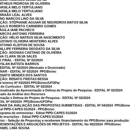
MATHEUS PEDROSA DE OLIVEIRA
TARSILA MELO TERTULIANO
TARSILA MELO TERTULIANO
ABRAÃO LEAL ALVES
TINO MARCOS LINO DA SILVA
AÇÃO: STÉPHANIE AGUIAR DE NEGREIROS MATOS SILVA
 PAULO ROBERTO CARNEIRO GOMES
NÁGILA IANE PACHECO
 MARCOS ANTONIO FERREIRA
AÇÃO: HÉLIO MATEUS SILVA NASCIMENTO
GUSTAVO OLIVEIRA MONTEIRO ALVES
ANTONIO KLEITON DE SOUSA
HILLIPE FERREIRA DEODATO DA SILVA
AÇÃO: ADONIAS CAETANO DE OLIVEIRA
ANA CLARA SILVA SALES
FINAL - EDITAL Nº 02/2024
AYSLAN BATISTA BARROS
DITAL Nº 02/2024 (Mestrado e Doutorado)
R - EDITAL Nº 02/2024  PPGBiotec
 RENATO MENDES DOS SANTOS
AÇÃO: RENATO FREITAS BESSA
 interno Nº 03/2024 PPGBiotec/UFDPar
 de Currículos - EDITAL Nº 02/2024
tualizado da Apresentação e Defesa de Projeto de Pesquisa - EDITAL Nº 02/2024
ltado da Análise dos Recursos
tação e Defesa de Projeto de Pesquisa - EDITAL Nº 02/2024
ITAL Nº 04/2024  PPGBiotec/UFDPar
AR DA AVALIAÇÃO DAS PROPOSTAS SUBMETIDAS - EDITAL Nº 04/2024  PPGBiote
ital PIPD-CAPES 01/2024 - PPGBiotec
rama de entrevistas - Edital PIPD-CAPES 01/2024
de inscrições - Edital PIPD-CAPES 01/2024
otec - Seleção de Propostas a receberem financiamento do PPGBiotec para produção i
SENTAÇÕES E ARGUIÇÕES DE PROJETOS - EDITAL No 002/2024  PPGBiotec
DANIEL LIMA SOUSA