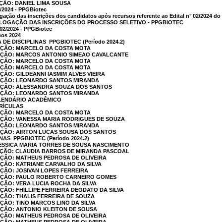
AÇÃO: DANIEL LIMA SOUSA
/2024 - PPGBiotec
ação das inscrições dos candidatos após recursos referente ao Edital n° 02/2024 
LOGAÇÃO DAS INSCRIÇÕES DO PROCESSO SELETIVO - PPGBIOTEC
 02/2024 - PPGBiotec
nos 2024
E DISCIPLINAS  PPGBIOTEC (Período 2024.2)
CAÇÃO: MARCELO DA COSTA MOTA
CAÇÃO: MARCOS ANTONIO SIMEAO CAVALCANTE
CAÇÃO: MARCELO DA COSTA MOTA
CAÇÃO: MARCELO DA COSTA MOTA
ÇÃO: GILDEANNI IASMIM ALVES VIEIRA
CAÇÃO: LEONARDO SANTOS MIRANDA
CAÇÃO: ALESSANDRA SOUZA DOS SANTOS
CAÇÃO: LEONARDO SANTOS MIRANDA
LENDÁRIO ACADÊMICO
RÍCULAS
CAÇÃO: MARCELO DA COSTA MOTA
AÇÃO: VANESSA MARIA RODRIGUES DE SOUZA
CAÇÃO: LEONARDO SANTOS MIRANDA
CAÇÃO: AIRTON LUCAS SOUSA DOS SANTOS
AS  PPGBIOTEC (Período 2024.2)
JESSICA MARIA TORRES DE SOUSA NASCIMENTO
AÇÃO: CLAUDIA BARROS DE MIRANDA PASCOAL
AÇÃO: MATHEUS PEDROSA DE OLIVEIRA
AÇÃO: KATRIANE CARVALHO DA SILVA
AÇÃO: JOSIVAN LOPES FERREIRA
CAÇÃO: PAULO ROBERTO CARNEIRO GOMES
AÇÃO: VERA LUCIA ROCHA DA SILVA
AÇÃO: FHILLIPE FERREIRA DEODATO DA SILVA
AÇÃO: THALIS FERREIRA DE SOUZA
AÇÃO: TINO MARCOS LINO DA SILVA
AÇÃO: ANTONIO KLEITON DE SOUSA
AÇÃO: MATHEUS PEDROSA DE OLIVEIRA