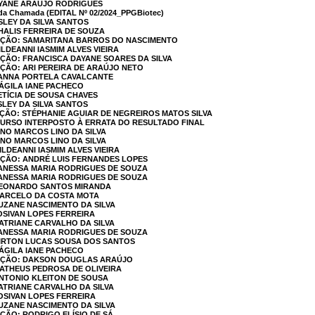
AYANE ARAUJO RODRIGUES
da Chamada (EDITAL Nº 02/2024_PPGBiotec)
ESLEY DA SILVA SANTOS
THALIS FERREIRA DE SOUZA
CAÇÃO: SAMARITANA BARROS DO NASCIMENTO
ILDEANNI IASMIM ALVES VIEIRA
AÇÃO: FRANCISCA DAYANE SOARES DA SILVA
AÇÃO: ARI PEREIRA DE ARAÚJO NETO
 YANNA PORTELA CAVALCANTE
NÁGILA IANE PACHECO
ETÍCIA DE SOUSA CHAVES
SLEY DA SILVA SANTOS
AÇÃO: STÉPHANIE AGUIAR DE NEGREIROS MATOS SILVA
URSO INTERPOSTO À ERRATA DO RESULTADO FINAL
TINO MARCOS LINO DA SILVA
TINO MARCOS LINO DA SILVA
ILDEANNI IASMIM ALVES VIEIRA
AÇÃO: ANDRÉ LUIS FERNANDES LOPES
VANESSA MARIA RODRIGUES DE SOUZA
VANESSA MARIA RODRIGUES DE SOUZA
 LEONARDO SANTOS MIRANDA
 MARCELO DA COSTA MOTA
SUZANE NASCIMENTO DA SILVA
JOSIVAN LOPES FERREIRA
KATRIANE CARVALHO DA SILVA
VANESSA MARIA RODRIGUES DE SOUZA
AIRTON LUCAS SOUSA DOS SANTOS
NÁGILA IANE PACHECO
CAÇÃO: DAKSON DOUGLAS ARAÚJO
MATHEUS PEDROSA DE OLIVEIRA
ANTONIO KLEITON DE SOUSA
KATRIANE CARVALHO DA SILVA
JOSIVAN LOPES FERREIRA
SUZANE NASCIMENTO DA SILVA
AÇÃO: RODRIGO ELÍSIO DE SÁ