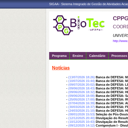
SIGAA - Sistema Integrado de Gestão de Atividades Ac
CPPG
COORD
UNIVER
http://www
Programa
Ensino
Calendário
Processos 
Notícias
-
(13/07/2026 18:26)
Banca de DEFESA: 
-
(10/07/2026 15:44)
Banca de DEFESA: 
-
(09/07/2026 20:02)
Banca de DEFESA: 
-
(09/06/2026 18:43)
Banca de DEFESA:
-
(09/06/2026 18:32)
Banca de DEFESA: 
-
(09/06/2026 18:08)
Banca de DEFESA: S
-
(25/05/2026 17:00)
Banca de DEFESA: 
-
(07/04/2026 16:39)
Banca de DEFESA: 
-
(30/03/2026 18:37)
Banca de DEFESA: 
-
(24/03/2026 21:10)
Banca de DEFESA: 
-
(08/01/2026 15:53)
Seleção de Pós-Douto
-
(12/12/2025 20:40)
Divulgação do Resulta
-
(10/12/2025 10:43)
Divulgação de Result
-
(09/12/2025 14:12)
Corrigendum I - Divu