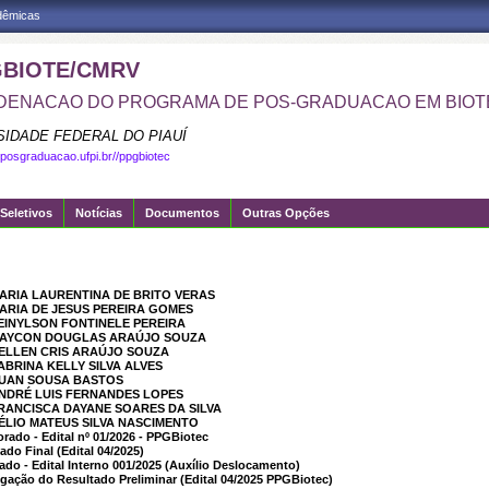
adêmicas
BIOTE/CMRV
ENACAO DO PROGRAMA DE POS-GRADUACAO EM BIOT
SIDADE FEDERAL DO PIAUÍ
.posgraduacao.ufpi.br//ppgbiotec
Seletivos
Notícias
Documentos
Outras Opções
MARIA LAURENTINA DE BRITO VERAS
MARIA DE JESUS PEREIRA GOMES
LEINYLSON FONTINELE PEREIRA
 MAYCON DOUGLAS ARAÚJO SOUZA
HELLEN CRIS ARAÚJO SOUZA
ABRINA KELLY SILVA ALVES
RUAN SOUSA BASTOS
ANDRÉ LUIS FERNANDES LOPES
FRANCISCA DAYANE SOARES DA SILVA
HÉLIO MATEUS SILVA NASCIMENTO
rado - Edital nº 01/2026 - PPGBiotec
do Final (Edital 04/2025)
ado - Edital Interno 001/2025 (Auxílio Deslocamento)
lgação do Resultado Preliminar (Edital 04/2025 PPGBiotec)