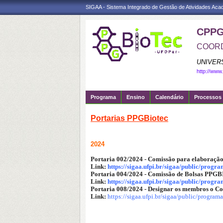
SIGAA - Sistema Integrado de Gestão de Atividades Ac
CPPG
COORD
UNIVER
http://www
Programa
Ensino
Calendário
Processos 
Portarias PPGBiotec
2024
Portaria 002/2024 - Comissão para elaboração 
Link:
https://sigaa.ufpi.br/sigaa/public/pro
Portaria 004/2024 - Comissão de Bolsas PP
Link:
https://sigaa.ufpi.br/sigaa/public/prog
Portaria 008/2024 - Designar os membros o 
Link:
https://sigaa.ufpi.br/sigaa/public/progr