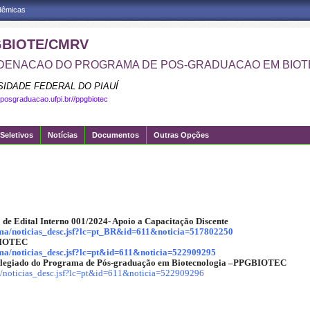
adêmicas
BIOTE/CMRV
ENACAO DO PROGRAMA DE POS-GRADUACAO EM BIOT
SIDADE FEDERAL DO PIAUÍ
.posgraduacao.ufpi.br//ppgbiotec
Seletivos
Notícias
Documentos
Outras Opções
de Edital Interno 001/2024- Apoio a Capacitação Discente
grama/noticias_desc.jsf?lc=pt_BR&id=611&noticia=517802250
GBIOTEC
rama/noticias_desc.jsf?lc=pt&id=611&noticia=522909295
Colegiado do Programa de Pós-graduação em Biotecnologia –PPGBIOTEC
ama/noticias_desc.jsf?lc=pt&id=611&noticia=522909296