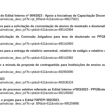
o do
Edital Interno nº 004/2023 - Apoio a Iniciativas de Capacitação Disce
grama/noticias_desc.jsf?lc=pt_BR&id=611&noticia=496275821
ntos para a solicitação de coorientação de alunos de mestrado e doutora
rama/noticias_desc.jsf?lc=pt&id=611&noticia=495142994
a solicitação de Comissão Julgadora para tese de doutorado no PPGB
rama/noticias_desc.jsf?lc=pt&id=611&noticia=495142993
os para a entrega de relatório semestral, relatório de estágio e relatório
rama/noticias_desc.jsf?lc=pt&id=611&noticia=495142992
r a minuta da proposta de contrapartida para Instituições de ensino s
rama/noticias_desc.jsf?lc=pt&id=611&noticia=492950080
2023
rama/noticias_desc.jsf?lc=pt&id=611&noticia=492636324
ar do processo seletivo referente ao Edital Interno nº003/2023 - PPGBiot
rama/noticias_desc.jsf?lc=pt&id=611&noticia=492145660
 o projeto para o Edital FAPEPI 002/2023.
rama/noticias_desc.jsf?lc=pt_BR&id=611&noticia=495259886