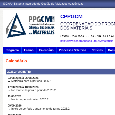
SIGAA - Sistema Integrado de Gestão de Atividades Acadêmicas
CPPGCM
COORDENACAO DO PROGR
DOS MATERIAIS
UNIVERSIDADE FEDERAL DO PIA
http://www.posgraduacao.ufpi.br//materiais
Programa
Ensino
Calendário
Processos Seletivos
Notícias
Doc
Calendário
2026.2 (VIGENTE)
03/08/2026 à 06/08/2026
→ Matrícula para o período 2026.2.
17/08/2026 à 18/08/2026
→ Re-matrícula para o período 2026.2.
11/08/2026
→ Início do período letivo 2026.2.
09/09/2026
→ Início do período trancamento de turma 2026.2.
15/09/2026