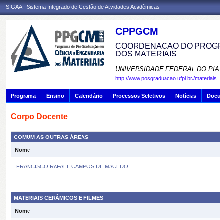
SIGAA - Sistema Integrado de Gestão de Atividades Acadêmicas
CPPGCM
COORDENACAO DO PROGR
DOS MATERIAIS
UNIVERSIDADE FEDERAL DO PIA
http://www.posgraduacao.ufpi.br//materiais
Programa
Ensino
Calendário
Processos Seletivos
Notícias
Doc
Corpo Docente
COMUM AS OUTRAS ÁREAS
Nome
FRANCISCO RAFAEL CAMPOS DE MACEDO
MATERIAIS CERÂMICOS E FILMES
Nome