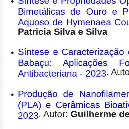
Síntese e Propriedades Óp
Bimetálicas de Ouro e Pr
Aquoso de Hymenaea Courb
Patricia Silva e Silva
Síntese e Caracterização
Babaçu: Aplicações Fot
. Aut
Antibacteriana - 2023
Produção de Nanofilamen
(PLA) e Cerâmicas Bioat
. Autor:
Guilherme de
2023