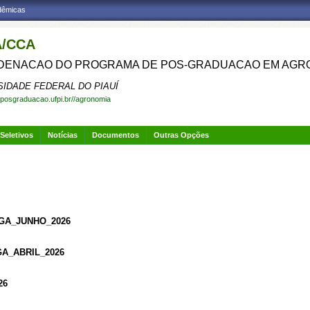
adêmicas
/CCA
ENACAO DO PROGRAMA DE POS-GRADUACAO EM AGR
SIDADE FEDERAL DO PIAUÍ
.posgraduacao.ufpi.br//agronomia
Seletivos
Notícias
Documentos
Outras Opções
PGA_JUNHO_2026
GA_ABRIL_2026
2
6