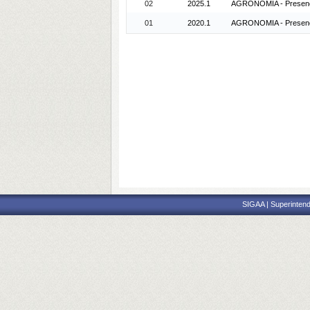
02
2025.1
AGRONOMIA - Presenci
01
2020.1
AGRONOMIA - Presenci
SIGAA | Superintend