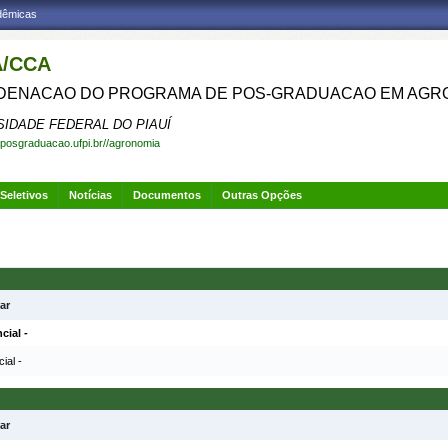
adêmicas
/CCA
ENACAO DO PROGRAMA DE POS-GRADUACAO EM AGR
SIDADE FEDERAL DO PIAUÍ
.posgraduacao.ufpi.br//agronomia
Seletivos
Notícias
Documentos
Outras Opções
ar
ial -
al -
ar