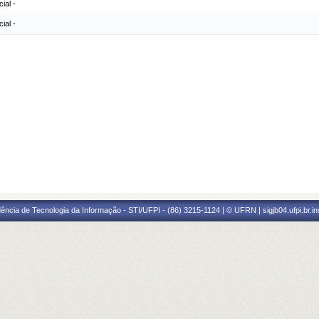
al -
al -
ência de Tecnologia da Informação - STI/UFPI - (86) 3215-1124 | © UFRN | sigjb04.ufpi.br.i