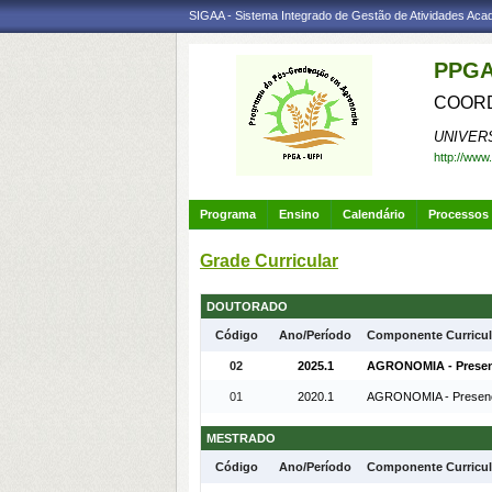
SIGAA - Sistema Integrado de Gestão de Atividades Ac
PPGA
COORD
UNIVER
http://www
Programa
Ensino
Calendário
Processos 
Grade Curricular
DOUTORADO
Código
Ano/Período
Componente Curricul
02
2025.1
AGRONOMIA - Presenc
01
2020.1
AGRONOMIA - Presenci
MESTRADO
Código
Ano/Período
Componente Curricul