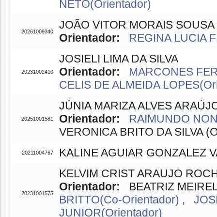
NETO(Orientador)
JOÃO VITOR MORAIS SOUSA
20261009340
Orientador:
REGINA LUCIA F
JOSIELI LIMA DA SILVA
Orientador:
MARCONES FERR
20231002410
CELIS DE ALMEIDA LOPES(Ori
JÚNIA MARIZA ALVES ARAÚJ
Orientador:
RAIMUNDO NONAT
20251001581
VERONICA BRITO DA SILVA (Or
KALINE AGUIAR GONZALEZ V
20211004767
KELVIM CRIST ARAUJO ROC
Orientador:
BEATRIZ MEIRELE
20231001575
BRITTO(Co-Orientador)
,
JOS
JUNIOR(Orientador)