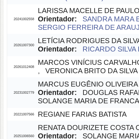
LARISSA MACELLE DE PAUL
Orientador:
SANDRA MARA B
20241002558
SERGIO FERREIRA DE ARAUJO
LETÍCIA RODRIGUES DA SILV
20261007300
Orientador:
RICARDO SILVA 
MARCOS VINÍCIUS CARVALH
20261012408
, VERONICA BRITO DA SILVA (
MARCUS EUGÊNIO OLIVEIRA
Orientador:
DOUGLAS RAFAEL 
20231002779
SOLANGE MARIA DE FRANCA (
REGIANE FARIAS BATISTA
20221007566
RENATA DOURIZETE COSTA
Orientador:
SOLANGE MARIA D
20251006560