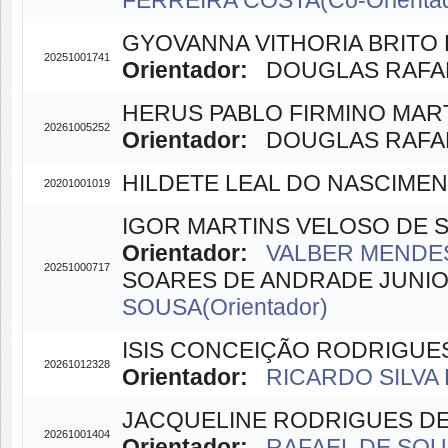
FERREIRA COSTA(Co-Orienta
GYOVANNA VITHORIA BRITO
20251001741
Orientador:
DOUGLAS RAFAEL 
HERUS PABLO FIRMINO MAR
20261005252
Orientador:
DOUGLAS RAFAEL 
HILDETE LEAL DO NASCIME
20201001019
IGOR MARTINS VELOSO DE 
Orientador:
VALBER MENDES
20251000717
SOARES DE ANDRADE JUNIOR 
SOUSA(Orientador)
ISIS CONCEIÇÃO RODRIGUE
20261012328
Orientador:
RICARDO SILVA 
JACQUELINE RODRIGUES D
20261001404
Orientador:
RAFAEL DE SOUZ