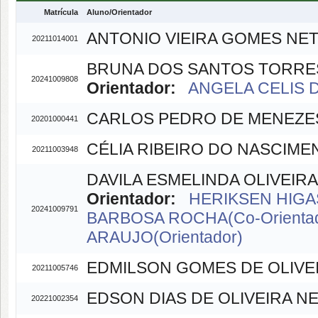
Matrícula
Aluno/Orientador
ANTONIO VIEIRA GOMES NE
20211014001
BRUNA DOS SANTOS TORRE
20241009808
Orientador:
ANGELA CELIS D
CARLOS PEDRO DE MENEZE
20201000441
CÉLIA RIBEIRO DO NASCIME
20211003948
DAVILA ESMELINDA OLIVEIRA
Orientador:
HERIKSEN HIGAS
20241009791
BARBOSA ROCHA(Co-Orienta
ARAUJO(Orientador)
EDMILSON GOMES DE OLIVE
20211005746
EDSON DIAS DE OLIVEIRA N
20221002354