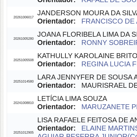
JANDERSON MOURA DA SILV
20261006017
Orientador:
FRANCISCO DE 
JOANA FLORIBELA LIMA DA S
20261005280
Orientador:
RONNY SOBREIR
KATHULLY KAROLAINE BRIT
20251005508
Orientador:
REGINA LUCIA F
LARA JENNYFER DE SOUSA 
20251014580
Orientador:
MAURISRAEL DE 
LETÍCIA LIMA SOUZA
20241008810
Orientador:
MARUZANETE PE
LISA RAFAELE FEITOSA DE 
Orientador:
ELAINE MARTINS
20251012905
AGUIAR BESERRA JUNIOR(Co-