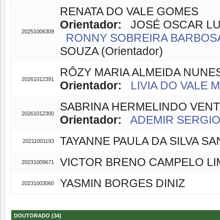
RENATA DO VALE GOMES
Orientador:
JOSÉ OSCAR LUST
20251006309
RONNY SOBREIRA BARBOSA(
SOUZA (Orientador)
RÔZY MARIA ALMEIDA NUNE
20261012391
Orientador:
LIVIA DO VALE M
SABRINA HERMELINDO VEN
20261012300
Orientador:
ADEMIR SERGIO 
TAYANNE PAULA DA SILVA S
20211001193
VICTOR BRENO CAMPELO LI
20231009671
YASMIN BORGES DINIZ
20231003060
DOUTORADO (34)