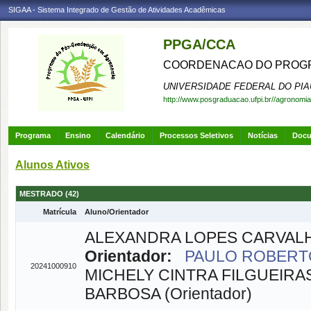
SIGAA - Sistema Integrado de Gestão de Atividades Acadêmicas
PPGA/CCA
COORDENACAO DO PROGR
UNIVERSIDADE FEDERAL DO PIA
http://www.posgraduacao.ufpi.br//agronomia
Programa
Ensino
Calendário
Processos Seletivos
Notícias
Doc
Alunos Ativos
MESTRADO (42)
Matrícula
Aluno/Orientador
ALEXANDRA LOPES CARVAL
Orientador:
PAULO ROBERTO
20241000910
MICHELY CINTRA FILGUEIRAS 
BARBOSA (Orientador)