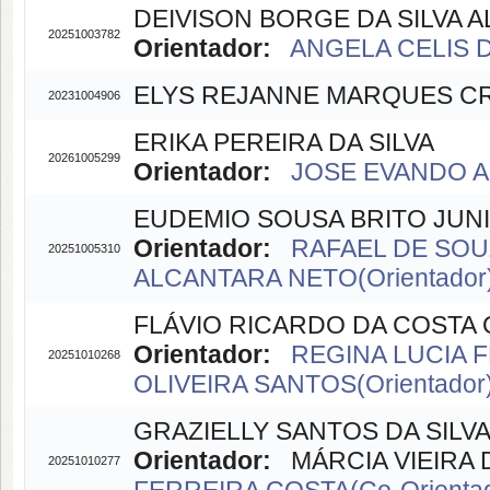
DEIVISON BORGE DA SILVA 
20251003782
Orientador:
ANGELA CELIS D
ELYS REJANNE MARQUES C
20231004906
ERIKA PEREIRA DA SILVA
20261005299
Orientador:
JOSE EVANDO A
EUDEMIO SOUSA BRITO JUN
Orientador:
RAFAEL DE SOUZ
20251005310
ALCANTARA NETO(Orientador
FLÁVIO RICARDO DA COSTA 
Orientador:
REGINA LUCIA F
20251010268
OLIVEIRA SANTOS(Orientador
GRAZIELLY SANTOS DA SILV
Orientador:
MÁRCIA VIEIRA D
20251010277