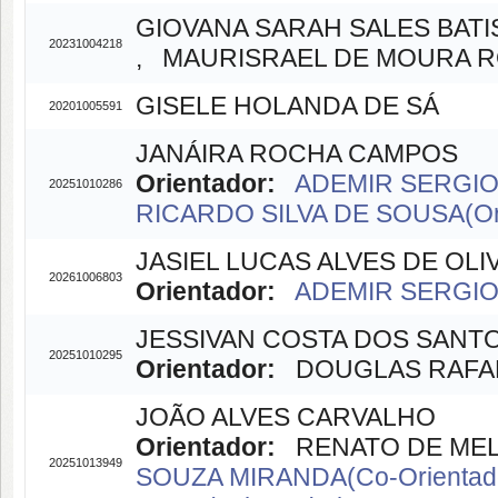
GIOVANA SARAH SALES BATI
20231004218
, MAURISRAEL DE MOURA RO
GISELE HOLANDA DE SÁ
20201005591
JANÁIRA ROCHA CAMPOS
Orientador:
ADEMIR SERGIO 
20251010286
RICARDO SILVA DE SOUSA(Ori
JASIEL LUCAS ALVES DE OLI
20261006803
Orientador:
ADEMIR SERGIO 
JESSIVAN COSTA DOS SANT
20251010295
Orientador:
DOUGLAS RAFAEL 
JOÃO ALVES CARVALHO
Orientador:
RENATO DE MELL
20251013949
SOUZA MIRANDA(Co-Orientad