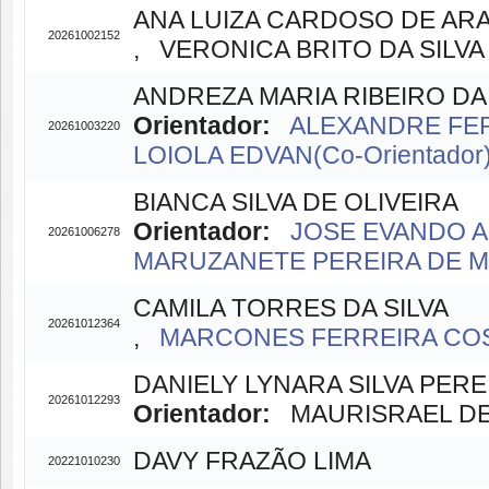
ANA LUIZA CARDOSO DE AR
20261002152
, VERONICA BRITO DA SILVA (
ANDREZA MARIA RIBEIRO D
Orientador:
ALEXANDRE FER
20261003220
LOIOLA EDVAN(Co-Orientador
BIANCA SILVA DE OLIVEIRA
Orientador:
JOSE EVANDO A
20261006278
MARUZANETE PEREIRA DE ME
CAMILA TORRES DA SILVA
20261012364
,
MARCONES FERREIRA COST
DANIELY LYNARA SILVA PERE
20261012293
Orientador:
MAURISRAEL DE 
DAVY FRAZÃO LIMA
20221010230