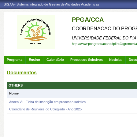
SIGAA - Sistema Integrado de Gestão de Atividades Acadêmicas
PPGA/CCA
COORDENACAO DO PROGR
UNIVERSIDADE FEDERAL DO PIA
http://www.posgraduacao.ufpi.br//agronomia
Programa
Ensino
Calendário
Processos Seletivos
Notícias
Doc
Documentos
OTHERS
Nome
Anexo VI - Ficha de inscrição em processo seletivo
Calendário de Reuniões do Colegiado - Ano 2025