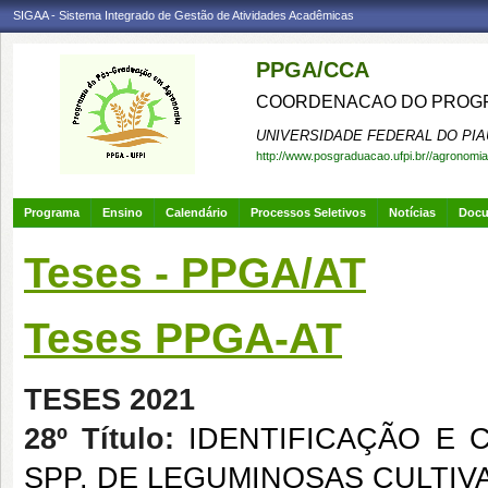
SIGAA - Sistema Integrado de Gestão de Atividades Acadêmicas
PPGA/CCA
COORDENACAO DO PROGR
UNIVERSIDADE FEDERAL DO PIA
http://www.posgraduacao.ufpi.br//agronomia
Programa
Ensino
Calendário
Processos Seletivos
Notícias
Doc
Teses - PPGA/AT
Teses PPGA-AT
TESES 2021
28º Título:
IDENTIFICAÇÃO E
SPP. DE LEGUMINOSAS CULTIV