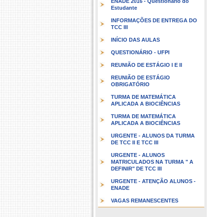
ENADE 2016 - Questionário do
Estudante
INFORMAÇÕES DE ENTREGA DO
TCC III
INÍCIO DAS AULAS
QUESTIONÁRIO - UFPI
REUNIÃO DE ESTÁGIO I E II
REUNIÃO DE ESTÁGIO
OBRIGATÓRIO
TURMA DE MATEMÁTICA
APLICADA A BIOCIÊNCIAS
TURMA DE MATEMÁTICA
APLICADA A BIOCIÊNCIAS
URGENTE - ALUNOS DA TURMA
DE TCC II E TCC III
URGENTE - ALUNOS
MATRICULADOS NA TURMA " A
DEFINIR" DE TCC III
URGENTE - ATENÇÃO ALUNOS -
ENADE
VAGAS REMANESCENTES