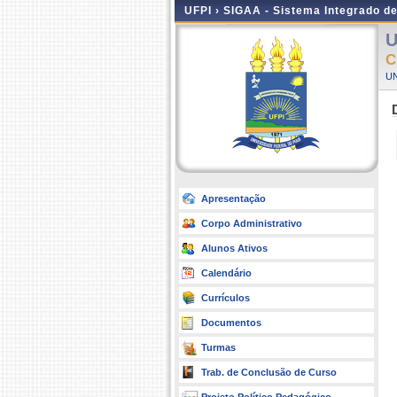
UFPI ›
SIGAA - Sistema Integrado d
U
C
UN
Apresentação
Corpo Administrativo
Alunos Ativos
Calendário
Currículos
Documentos
Turmas
Trab. de Conclusão de Curso