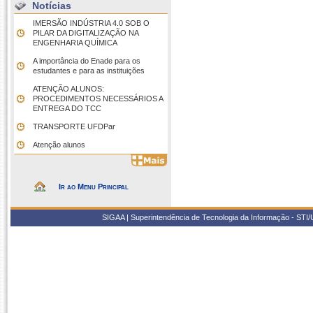
Notícias
IMERSÃO INDÚSTRIA 4.0 SOB O
PILAR DA DIGITALIZAÇÃO NA
ENGENHARIA QUÍMICA
A importância do Enade para os
estudantes e para as instituições
ATENÇÃO ALUNOS:
PROCEDIMENTOS NECESSÁRIOS A
ENTREGA DO TCC
TRANSPORTE UFDPar
Atenção alunos
Ir ao Menu Principal
SIGAA | Superintendência de Tecnologia da Informação - STI/UF