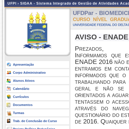
UFPI ›
SIGAA - Sistema Integrado de Gestão de Atividades Ac
UFDPar - BIOMEDICIN
CURSO NÍVEL GRADU
UNIVERSIDADE FEDERAL DO DELTA D
AVISO - ENADE
Prezados,
Informamos que e
ENADE 2016 não es
Apresentação
entramos em cont
Corpo Administrativo
informados que o 
trabalhando para 
Alunos Ativos
geral e não se 
Calendário
orientados a aguar
Currículos
tentassem o acess
Documentos
através do naveg
Turmas
questionário do es
de 2016. Quaiquer 
Trab. de Conclusão de Curso