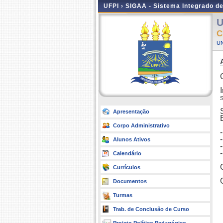
UFPI ›
SIGAA - Sistema Integrado d
U
C
UN
Apresentação
Corpo Administrativo
Alunos Ativos
Calendário
Currículos
Documentos
Turmas
Trab. de Conclusão de Curso