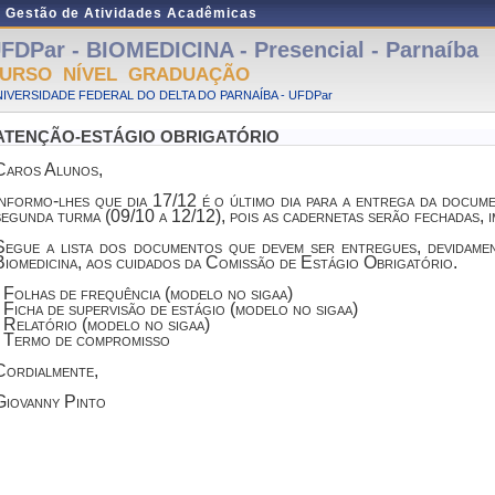
e Gestão de Atividades Acadêmicas
FDPar - BIOMEDICINA - Presencial - Parnaíba
URSO NÍVEL GRADUAÇÃO
IVERSIDADE FEDERAL DO DELTA DO PARNAÍBA - UFDPar
ATENÇÃO-ESTÁGIO OBRIGATÓRIO
Caros Alunos,
Informo-lhes que dia 17/12 é o último dia para a entrega da docu
segunda turma (09/10 a 12/12), pois as cadernetas serão fechadas, i
Segue a lista dos documentos que devem ser entregues, devidame
Biomedicina, aos cuidados da Comissão de Estágio Obrigatório.
- Folhas de frequência (modelo no sigaa)
- Ficha de supervisão de estágio (modelo no sigaa)
- Relatório (modelo no sigaa)
- Termo de compromisso
Cordialmente,
Giovanny Pinto