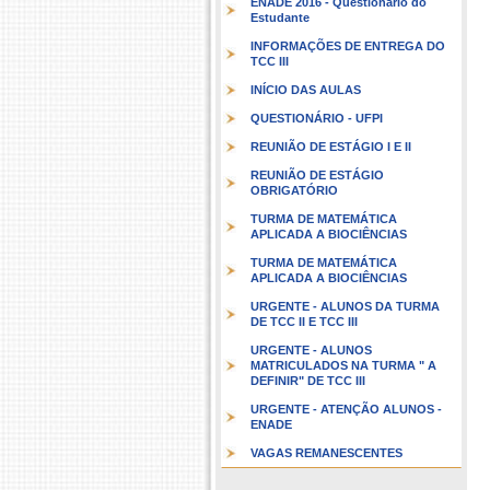
ENADE 2016 - Questionário do
Estudante
INFORMAÇÕES DE ENTREGA DO
TCC III
INÍCIO DAS AULAS
QUESTIONÁRIO - UFPI
REUNIÃO DE ESTÁGIO I E II
REUNIÃO DE ESTÁGIO
OBRIGATÓRIO
TURMA DE MATEMÁTICA
APLICADA A BIOCIÊNCIAS
TURMA DE MATEMÁTICA
APLICADA A BIOCIÊNCIAS
URGENTE - ALUNOS DA TURMA
DE TCC II E TCC III
URGENTE - ALUNOS
MATRICULADOS NA TURMA " A
DEFINIR" DE TCC III
URGENTE - ATENÇÃO ALUNOS -
ENADE
VAGAS REMANESCENTES