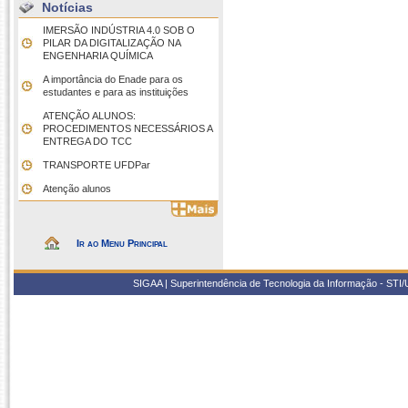
Notícias
IMERSÃO INDÚSTRIA 4.0 SOB O
PILAR DA DIGITALIZAÇÃO NA
ENGENHARIA QUÍMICA
A importância do Enade para os
estudantes e para as instituições
ATENÇÃO ALUNOS:
PROCEDIMENTOS NECESSÁRIOS A
ENTREGA DO TCC
TRANSPORTE UFDPar
Atenção alunos
Ir ao Menu Principal
SIGAA | Superintendência de Tecnologia da Informação - STI/UF