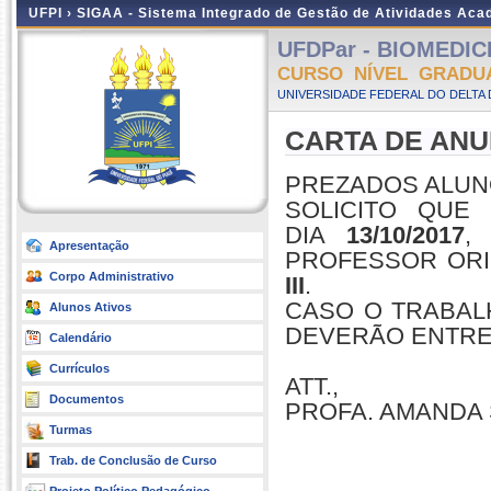
UFPI ›
SIGAA - Sistema Integrado de Gestão de Atividades Ac
UFDPar - BIOMEDICIN
CURSO NÍVEL GRADU
UNIVERSIDADE FEDERAL DO DELTA D
CARTA DE ANUÊN
PREZADOS ALUN
SOLICITO QU
DIA
13/10/2017
,
Apresentação
PROFESSOR ORI
Corpo Administrativo
III
.
CASO O TRABAL
Alunos Ativos
DEVERÃO ENTRE
Calendário
Currículos
ATT.,
Documentos
PROFA. AMANDA 
Turmas
Trab. de Conclusão de Curso