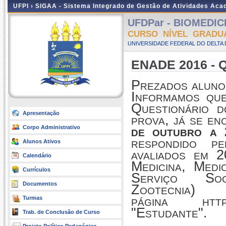
UFPI ›
SIGAA - Sistema Integrado de Gestão de Atividades Ac
UFDPar - BIOMEDICIN
CURSO NÍVEL GRADU
UNIVERSIDADE FEDERAL DO DELTA D
ENADE 2016 - Qu
Prezados aluno
Informamos que
Questionário 
Apresentação
prova, já se en
de outubro a
Corpo Administrativo
respondido p
Alunos Ativos
avaliados em 
Calendário
Medicina, Medi
Currículos
Serviço Soc
Documentos
Zootecnia)
página http:/
Turmas
"Estudante".
Trab. de Conclusão de Curso