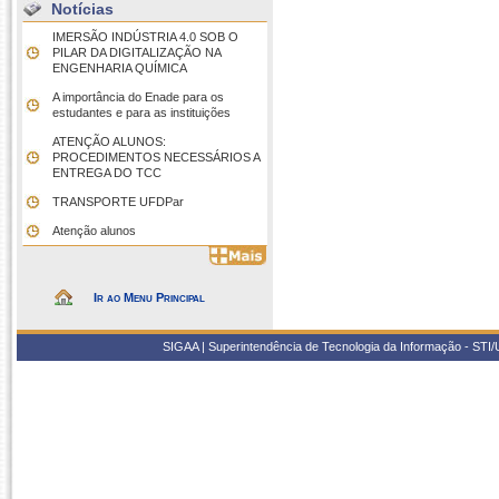
Notícias
IMERSÃO INDÚSTRIA 4.0 SOB O
PILAR DA DIGITALIZAÇÃO NA
ENGENHARIA QUÍMICA
A importância do Enade para os
estudantes e para as instituições
ATENÇÃO ALUNOS:
PROCEDIMENTOS NECESSÁRIOS A
ENTREGA DO TCC
TRANSPORTE UFDPar
Atenção alunos
Ir ao Menu Principal
SIGAA | Superintendência de Tecnologia da Informação - STI/UF