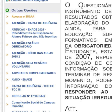
Projeto Político Pedagógico
O Questioná
instrumento d
Outras Opções
resultados obt
Acessar o SIGAA
elaboração do 
ATENÇÃO - CARTA DE ANUÊNCIA
ainda, par
ATENÇÃO - ENADE 2016 -
educação sup
Procedimentos de Dispensa de
Alunos Faltoso e/ou Não Inscritos
formativos e
da
obrigatorie
ATENÇÃO-ESTÁGIO
OBRIGATÓRIO
Estudante, est
ATENÇÃO - INÍCIO DAS AULAS
de 2007, repub
2018.1
condição de c
ATENÇÃO-SEJA MESÁRIO
informação so
VOLUNTÁRIO
terminar de re
ATIVIDADES COMPLEMENTARES
momento, pode
AVISO - ENADE
Informação d
CARTA DE ANUÊNCIA - TCC II E
responder a
TCC III
situação irregu
CIRCULAR N° 17/16-GAB
Comunicação Social do Campus
Parnaíba
Att.