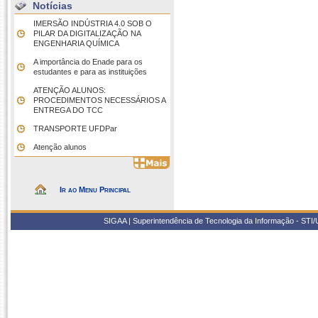
Notícias
IMERSÃO INDÚSTRIA 4.0 SOB O
PILAR DA DIGITALIZAÇÃO NA
ENGENHARIA QUÍMICA
A importância do Enade para os
estudantes e para as instituições
ATENÇÃO ALUNOS:
PROCEDIMENTOS NECESSÁRIOS A
ENTREGA DO TCC
TRANSPORTE UFDPar
Atenção alunos
Ir ao Menu Principal
SIGAA | Superintendência de Tecnologia da Informação - STI/UF