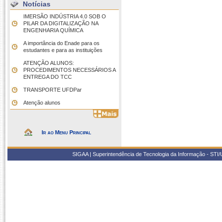
Notícias
IMERSÃO INDÚSTRIA 4.0 SOB O
PILAR DA DIGITALIZAÇÃO NA
ENGENHARIA QUÍMICA
A importância do Enade para os
estudantes e para as instituições
ATENÇÃO ALUNOS:
PROCEDIMENTOS NECESSÁRIOS A
ENTREGA DO TCC
TRANSPORTE UFDPar
Atenção alunos
Ir ao Menu Principal
SIGAA | Superintendência de Tecnologia da Informação - STI/UF