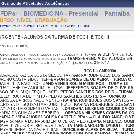
e Gestão de Atividades Acadêmicas
FDPar - BIOMEDICINA - Presencial - Parnaíba
URSO NÍVEL GRADUAÇÃO
IVERSIDADE FEDERAL DO DELTA DO PARNAÍBA - UFDPar
URGENTE - ALUNOS DA TURMA DE TCC II E TCC III
Prezados alunos,
Solicitamos que, todos alunos matriculados nas Turmas
A DEFINIR
de TCC I
iomedicina para assinar a autorização
TRANSFERÊNCIA DE ALUNOS ENT
amparecem para assinar a autorização até quarta-feira 31/05/17.
TCC II - CMR0300
AMANDA BRAZ DA COSTA MESQUITA -
KARINA RODRIGUES DOS
SANTO
BRUNO COSTA SILVA -
JEFFERSON SOARES DE OLIVEIRA – TURMA 05
GABRIELLA PACHECO -
JAND VENES ROLIM MEDEIROS – TURMA 18
GRACILENE DE AMORIM FEITOSA -
JEFFERSON SOARES DE OLIVEIRA 
IAGO DE ALBUQUERQUE LAGE -
PEDRO SANCHES DOS REIS – TURMA 
KELLY ROCHA DE PINHO -
PEDRO SANCHES DOS REIS – TURMA 09
LARISSA BARROS NASCIMENTO -
KARINA RODRIGUES DOS SANTOS – 
LARISSA DE SOUSA LIMA CONCEICAO -
KARINA RODRIGUES DOS SANT
LAYLA DO NASCIMENTO VERAS -
LOREDANA NILKENES GOMES DA CO
MARIA DA GUIA ALVES PEREIRA -
LOREDANA NILKENES GOMES DA CO
MARIA ELVIRA AMORIM SOUSA CASTELO BRAN –
CLÁUDIO ÂNGELO VE
NAYARA MARIA DO NASCIMENTO VERAS –
LOREDANA NILKENES GOME
RAFAEL VICTOR FERREIRA VIEIRA -
TATIANE CAROLINE DABOIT – TUR
RAYANI REINALDA XAVIER DIAS -
DURCILENE ALVES DA SILVA – TURM
SAMIA TELES ARAUJO -
KARINA RODRIGUES DOS SANTOS – TURMA 2