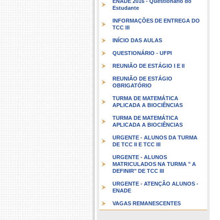
ENADE 2016 - Questionário do
Estudante
INFORMAÇÕES DE ENTREGA DO
TCC III
INÍCIO DAS AULAS
QUESTIONÁRIO - UFPI
REUNIÃO DE ESTÁGIO I E II
REUNIÃO DE ESTÁGIO
OBRIGATÓRIO
TURMA DE MATEMÁTICA
APLICADA A BIOCIÊNCIAS
TURMA DE MATEMÁTICA
APLICADA A BIOCIÊNCIAS
URGENTE - ALUNOS DA TURMA
DE TCC II E TCC III
URGENTE - ALUNOS
MATRICULADOS NA TURMA " A
DEFINIR" DE TCC III
URGENTE - ATENÇÃO ALUNOS -
ENADE
VAGAS REMANESCENTES