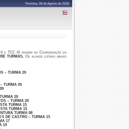
Teresina, 08 de Agosto de 2026
I e TCC III passem na Coordenação da
RE TURMAS.
Os alunos listado abaixo
S – TURMA 20
– TURMA 05
09
TURMA 20
OS – TURMA 20
STA TURMA 15
STA TURMA 15
NTURA TURMA 08
S DE CASTRO – TURMA 15
MA 17
A 19
0